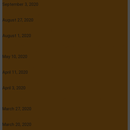
September 3, 2020
Đánh giá toyota Hilux 2020
August 27, 2020
Đánh giá xe Toyota Corolla UK
August 1, 2020
Toyota Yaris Cross mới 2021: chiếc SUV cỡ nhỏ sắp ra mắt trên
chiếc Nissan Juke
May 10, 2020
Sửa đổi 2020 Lexus LC tiết lộ
April 11, 2020
Toyota C-HR GR Sport mới được đăng ký nhãn hiệu
April 3, 2020
Toyota C-HR hoàn thành đầu tiên trong chương trình thử
nghiệm SUV của chúng tôi
March 27, 2020
Đánh giá toyota camry 2020
March 20, 2020