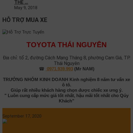
THỂ …
May 9, 2018
HỖ TRỢ MUA XE
TOYOTA THÁI NGUYÊN
Địa chỉ: tổ 2, đường Cách Mạng Tháng 8, phường Cam Giá, TP.
Thái Nguyên
☎
0971.939.993
(Mr NAM)
TRƯỞNG NHÓM KINH DOANH
Kinh nghiệm 8 năm tư vấn xe
ô tô.
Giúp rất nhiều khách hàng chọn được chiếc xe ưng ý.
" Luôn cung cấp mức giá tốt nhất, hậu mãi tốt nhất cho Qúy
Khách"
So sánh Hyundai Tucson và Toyota RAV4 2021
September 17, 2020
Toyota LandCruiser Prado 2021: Thông số kỹ thuật nào tốt
nhất?