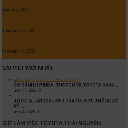
Đánh giá Toyota Supra GT 2020
March 4, 2020
Mẫu SUV mới dựa trên Toyota Yaris để ra mắt Geneva Motor
Show
February 27, 2020
Toyota có kế hoạch ra mắt một chiếc SUV cỡ trung dựa trên
Toyota Yaris vào giữa năm 2020
February 19, 2020
BÀI VIẾT MỚI NHẤT
SO SÁNH HYUNDAI TUCSON VÀ TOYOTA RAV4 …
Sep 17, 2020
0
TOYOTA LANDCRUISER PRADO 2021: THÔNG SỐ
KỸ …
Sep 3, 2020
0
GIỜ LÀM VIỆC TOYOTA THÁI NGUYÊN