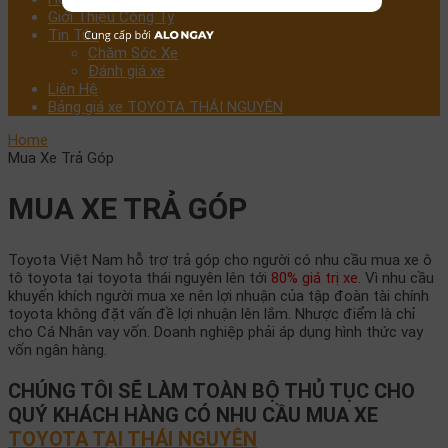
Giới Thiệu Công Ty
Tin Tức
Chăm Sóc Xe
Đánh giá xe
Liên Hệ
Bảng giá xe TOYOTA THÁI NGUYÊN
Home
Mua Xe Trả Góp
MUA XE TRẢ GÓP
Toyota Việt Nam hỗ trợ trả góp cho người có nhu cầu mua xe ô
tô toyota tại toyota thái nguyên lên tới
80% giá trị xe
. Vì nhu cầu
khuyến khích người mua xe nên lợi nhuận của tập đoàn tài chính
toyota không đặt vấn đề lợi nhuận lên lắm. Nhược điểm là chỉ
cho Cá Nhân vay vốn. Doanh nghiệp phải áp dụng hình thức vay
vốn ngân hàng.
CHÚNG TÔI SẼ LÀM TOÀN BỘ THỦ TỤC CHO
QUÝ KHÁCH HÀNG CÓ NHU CẦU MUA XE
TOYOTA TẠI THÁI NGUYÊN