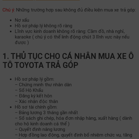
Chú ý:
Những trường hợp sau không đủ điều kiện mua xe trả góp:
Nợ xấu
Hồ sơ pháp lý không rõ ràng
Lĩnh vực kinh doanh không rõ ràng: Cầm đồ, nhà nghỉ,
karaoke ( chú ý có thể linh động chút 3 lĩnh vực này nếu
được )
1. THỦ TỤC CHO CÁ NHÂN MUA XE Ô
TÔ TOYOTA TRẢ GÓP
Hồ sơ pháp lý gồm:
– Chứng minh thư nhân dân
– Sổ Hộ Khẩu
– Đăng ký kết hôn
– Xác nhận độc thân
Hồ sơ tài chính gồm:
– Bảng lương 3 tháng gần nhất
– Sổ sách ghi chép, hóa đơn nhập hàng, xuất hàng ( dành
cho hộ kinh doanh cá thể )
– Quyết định nâng lương
– Hợp đồng lao động, quyết định bổ nhiệm chức vụ, tăng