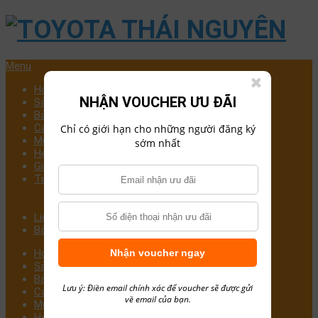
Menu
Home
NHẬN VOUCHER ƯU ĐÃI
Sản Phẩm
Bảng Giá Xe
Các Dòng Xe
Chỉ có giới hạn cho những người đăng ký
Mua Xe Trả Góp
sớm nhất
Hẹn Lịch Sửa Chữa
Giới Thiệu Công Ty
Tin Tức
Chăm Sóc Xe
Đánh giá xe
Liên Hệ
Bảng giá xe TOYOTA THÁI NGUYÊN
Home
Nhận voucher ngay
Sản Phẩm
Bảng Giá Xe
Lưu ý: Điền email chính xác để voucher sẽ được gửi
Các Dòng Xe
về email của bạn.
Mua Xe Trả Góp
Hẹn Lịch Sửa Chữa