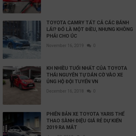
TOYOTA CAMRY TẤT CẢ CÁC BÁNH
LÁI? ĐÓ LÀ MỘT ĐIỀU, NHƯNG KHÔNG
PHẢI CHO ÚC
November 16, 2019
0
KH NHIỀU TUỔI NHẤT CỦA TOYOTA
THÁI NGUYÊN TỰ DÁN CỜ VÀO XE
ỦNG HỘ ĐỘI TUYỂN VN
December 16, 2018
0
PHIÊN BẢN XE TOYOTA YARIS THỂ
THAO SÀNH ĐIỆU GIÁ RẺ DỰ KIẾN
2019 RA MẮT