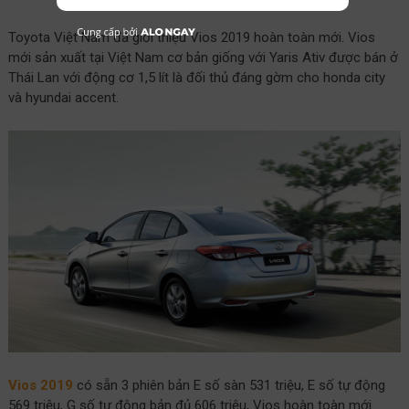
Toyota Việt Nam đã giới thiệu Vios 2019 hoàn toàn mới. Vios
mới sản xuất tại Việt Nam cơ bản giống với Yaris Ativ được bán ở
Thái Lan với động cơ 1,5 lít là đối thủ đáng gờm cho honda city
và hyundai accent.
Vios 2019
có sẵn 3 phiên bản E số sàn 531 triệu, E số tự động
569 triệu, G số tự động bản đủ 606 triệu, Vios hoàn toàn mới