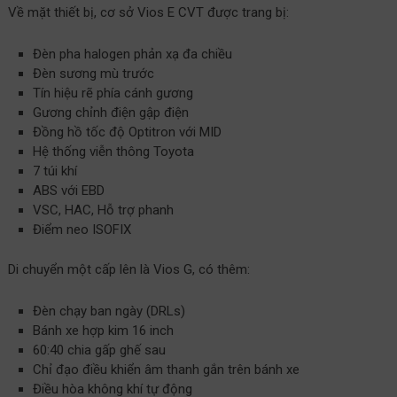
Về mặt thiết bị, cơ sở Vios E CVT được trang bị:
Đèn pha halogen phản xạ đa chiều
Đèn sương mù trước
Tín hiệu rẽ phía cánh gương
Gương chỉnh điện gập điện
Đồng hồ tốc độ Optitron với MID
Hệ thống viễn thông Toyota
7 túi khí
ABS với EBD
VSC, HAC, Hỗ trợ phanh
Điểm neo ISOFIX
Di chuyển một cấp lên là Vios G, có thêm:
Đèn chạy ban ngày (DRLs)
Bánh xe hợp kim 16 inch
60:40 chia gấp ghế sau
Chỉ đạo điều khiển âm thanh gắn trên bánh xe
Điều hòa không khí tự động