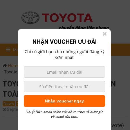
NHẬN VOUCHER ƯU ĐÃI
Menu
Chỉ có giới hạn cho những người đăng ký
sớm nhất
Home
News
Toyota ra mắt vios 2019 hoàn toàn mới tại Việt Nam
TOYOTA RA MẮT VIOS 2019 HOÀN
TOÀN MỚI TẠI VIỆT NAM
Nhận voucher ngay
News
Sản Phẩm
Tin Tức
Đánh giá xe
September 19, 2018
0
hailong01
Lưu ý: Điền email chính xác để voucher sẽ được gửi
về email của bạn.
5/5 - (1 vote)