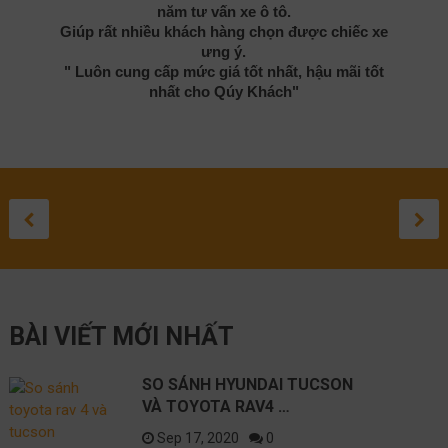
năm tư vấn xe ô tô.
Giúp rất nhiều khách hàng chọn được chiếc xe
ưng ý.
" Luôn cung cấp mức giá tốt nhất, hậu mãi tốt
nhất cho Qúy Khách"
TOYOTA
ĐÁNH GIÁ
ĐÁNH GIÁ
TOYOTA
SỬA 
TO
SO SÁNH
LANDCRUISER
TOYOTA HIL
TOYOTA
CROSS 
LEXU
GR
HYUNDAI
PRADO 2021:
2020
COROLLA
2021: C
LỘ
ĐƯ
September 3, 20
August 27, 20
August 1, 2
May 10, 
April 
Apr
TUCSON VÀ
THÔNG SỐ KỸ
SUV CỠ
NH
September 17, 2020
TOYOTA
THUẬT NÀO
SẮP RA
BÀI VIẾT MỚI NHẤT
RAV4 2021
TỐT NHẤT?
TRÊN C
NISSAN
SO SÁNH HYUNDAI TUCSON
VÀ TOYOTA RAV4 …
Sep 17, 2020
0