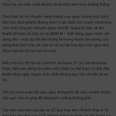
tròn trịa, và chắc chắn không chỉ là một anh hùng đường thẳng.
Trên thực tế, nó chuyển sang thăng hoa, quay cuồng một cách
háo hức dưới phanh đường mòn hoặc dưới sức mạnh mà không
cảm thấy lỏng lẻo và hạnh phúc như 86. Supra tự hào về âm
thanh tốt hơn cả một số xe BMW M – thật đáng ngạc nhiên với
dòng dõi – mặc dù đôi khi chúng ta mong muốn âm lượng của
tiếng lách tách tràn trề của nó và sự hài hòa sáu múi ngon lành
được bật lên chỉ là một nụ cười.
Biến mọi thứ trở lại với Comfort và Supra GT trở nên khá thân
thiện. Nếu bạn đang tìm kiếm một chiếc xe thể thao có thể điều
khiển hàng ngày, Supra chắc chắn không bực bội với kiểu lái xe
đó.
Với mô-men xoắn dồi dào, giao thông khá dễ chịu và kích thước
nhỏ gọn của nó giúp dễ dàng luồn xuống đường phố.
Các bên cao hơn của lốp xe GT, bọc hợp kim 18 inch thay vì 19
giây hào nhoáng của GTS, không mang lại nhiều lợi thế trong sự