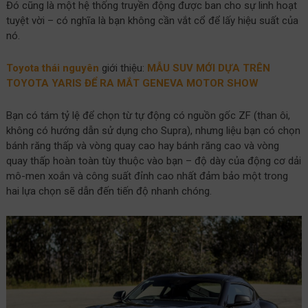
Đó cũng là một hệ thống truyền động được ban cho sự linh hoạt
tuyệt vời – có nghĩa là bạn không cần vắt cổ để lấy hiệu suất của
nó.
Toyota thái nguyên
giới thiệu:
MẪU SUV MỚI DỰA TRÊN
TOYOTA YARIS ĐỂ RA MẮT GENEVA MOTOR SHOW
Bạn có tám tỷ lệ để chọn từ tự động có nguồn gốc ZF (than ôi,
không có hướng dẫn sử dụng cho Supra), nhưng liệu bạn có chọn
bánh răng thấp và vòng quay cao hay bánh răng cao và vòng
quay thấp hoàn toàn tùy thuộc vào bạn – độ dày của động cơ dải
mô-men xoắn và công suất đỉnh cao nhất đảm bảo một trong
hai lựa chọn sẽ dẫn đến tiến độ nhanh chóng.