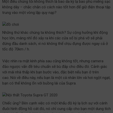
Một điều chúng tôi không thích là bao da kỳ lạ bao phủ miếng sạc
không dây – chắc chắn có cách nào tốt hơn để giữ điện thoại tập
trung vào một vòng lặp quy nạp?
Những thứ khác chúng ta không thích? Sự cộng hưởng khí động
học lớn, màng nhĩ đó xảy ra khi các cửa sổ bị phá vỡ sẽ phải
đứng đầu danh sách, vì nó không thể chịu đựng được ngay cả ở
tốc độ 70km / h.
Việc nhìn ra mặt kính phía sau cũng không tốt, nhưng camera
đảo ngược vấn đề tiêu chuẩn sẽ bù đắp cho điều đó. Cảnh giác
với mái nhà thấp khi bạn bước vào, đặc biệt nếu bạn ở trên
cao. Nói về điều này, nếu bạn là một cá nhân lớn và hơi ngột ngạt,
bạn có thể không ổn với buồng lái của Supra.
Chiếc ủng? Bên cạnh việc có một khẩu độ kỳ lạ lịch sự với cánh
đuôi hình đồng hồ cát đó, nó chỉ cung cấp cho bạn một dung tích