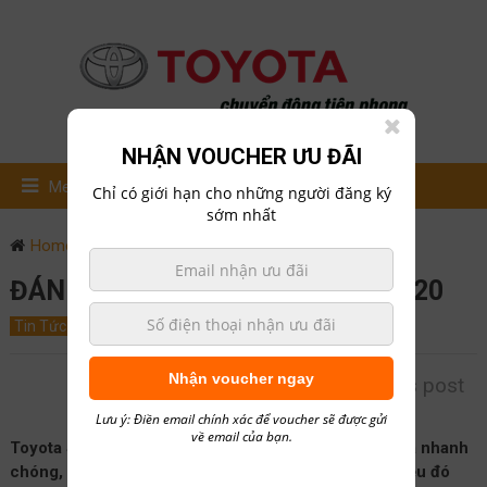
NHẬN VOUCHER ƯU ĐÃI
Menu
Chỉ có giới hạn cho những người đăng ký
sớm nhất
Home
Tin Tức
Đánh giá Toyota Supra GT 2020
ĐÁNH GIÁ TOYOTA SUPRA GT 2020
Tin Tức
March 4, 2020
0
hailong01
Nhận voucher ngay
Rate this post
Lưu ý: Điền email chính xác để voucher sẽ được gửi
về email của bạn.
Toyota Supra mô hình cơ sở là một ổ đĩa ngọt ngào và nhanh
chóng, mặc dù di sản hỗn hợp là rõ ràng. Đừng để điều đó