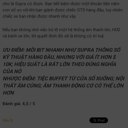
cho là Supra có được. Bạn tiết kiệm được một khoản tiền năm
con số so với khi bạn giành được chiếc GTS hàng đầu, tuy nhiên
chiếc xe bạn nhận được nhanh như vậy.
Nếu bạn không nhớ việc bỏ lỡ một hệ thống âm thanh lớn, HUD
và bánh xe lớn, thì quyết định đó sẽ là không có trí tuệ.
ƯU ĐIỂM: MỖI BIT NHANH NHƯ SUPRA THÔNG SỐ
KỸ THUẬT HÀNG ĐẦU, NHƯNG VỚI GIÁ ÍT HƠN $
10K; HIỆU SUẤT LÀ RẤT LỚN THEO ĐÚNG NGHĨA
CỦA NÓ
NHƯỢC ĐIỂM: TIỆC BUFFET TỪ CỬA SỔ XUỐNG; NỘI
THẤT ẤM CÚNG; ÂM THANH ĐỘNG CƠ CÓ THỂ LỚN
HƠN
Đánh giá: 4,5 / 5
Pin It