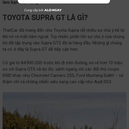
làm bạn thất vọng.
TOYOTA SUPRA GT LÀ GÌ?
ThatCar đã mang đến cho Toyota Supra rất nhiều sự chú ý kể từ
khi nó ra mắt năm ngoái. Tuy nhiên, phần lớn sự chú ý của chúng
tôi đã tập trung vào Supra GTS đô la hàng đầu. Những gì chúng
ta có ở đây là Supra GT dễ tiếp cận hơn.
Có giá từ 84.900 USD trước khi đi trên đường, nó rẻ hơn 10 triệu
so với Supra GTS và do đó, sánh ngang với các đối thủ coupe
RWD khác như Chevrolet Camaro 2SS, Ford Mustang Bullitt – và
thậm chí cả những chiếc siêu sang cao cấp như Audi RS3.