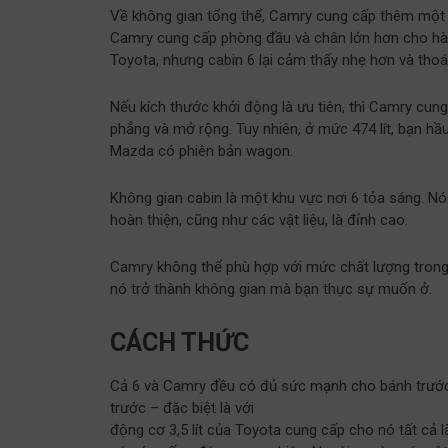
Về không gian tổng thể, Camry cung cấp thêm một c
Camry cung cấp phòng đầu và chân lớn hơn cho hành
Toyota, nhưng cabin 6 lại cảm thấy nhẹ hơn và tho
Nếu kích thước khởi động là ưu tiên, thì Camry cun
phẳng và mở rộng. Tuy nhiên, ở mức 474 lít, bạn h
Mazda có phiên bản wagon.
Không gian cabin là một khu vực nơi 6 tỏa sáng. N
hoàn thiện, cũng như các vật liệu, là đỉnh cao.
Camry không thể phù hợp với mức chất lượng trong 
nó trở thành không gian mà bạn thực sự muốn ở.
CÁCH THỨC
Cả 6 và Camry đều có đủ sức mạnh cho bánh trước 
trước – đặc biệt là với
động cơ 3,5 lít của Toyota cung cấp cho nó tất cả 