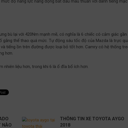
t mức độ năng lực năng động bắt đầu mâu thuẫn với danh tiếng mặc
ưng bù lại với 420Nm mạnh mẽ, có nghĩa là 6 chiếc có cảm giác gần
ố gắng thể thao quá mức. Tự động sáu tốc độ của Mazda là trực qu
n và tiếng ồn trên đường được loại bỏ tốt hơn. Camry có hệ thống tr
ng hơn.
 nhiên liệu hơn, trong khi 6 là ổ đĩa bổ ích hơn.
RADO
THÔNG TIN XE TOYOTA AYGO
T NÀO
2018