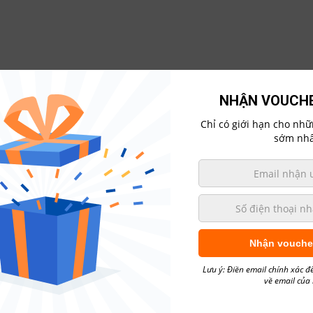
NHẬN VOUCHE
Chỉ có giới hạn cho nh
sớm nhấ
ác Dòng Xe
Mua Xe Trả Góp
Hẹn Lịch Sửa Chữa
Gi
yota Camry SL V6
Nhận vouche
YOTA CAMRY SL V6
Lưu ý: Điền email chính xác đ
về email của