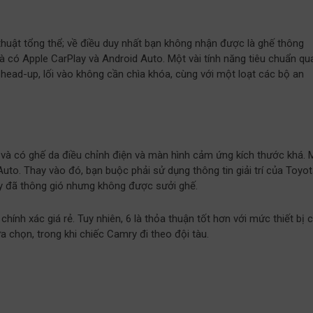
uật tổng thể; về điều duy nhất bạn không nhận được là ghế thông
t là có Apple CarPlay và Android Auto. Một vài tính năng tiêu chuẩn qu
 head-up, lối vào không cần chìa khóa, cùng với một loạt các bộ an
và có ghế da điều chỉnh điện và màn hình cảm ứng kích thước khá. 
Auto. Thay vào đó, bạn buộc phải sử dụng thông tin giải trí của Toyot
ry đã thông gió nhưng không được sưởi ghế.
hính xác giá rẻ. Tuy nhiên, 6 là thỏa thuận tốt hơn với mức thiết bị 
a chọn, trong khi chiếc Camry đi theo đội tàu.