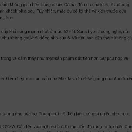
hút không gian bên trong cabin. Cả hai đều có nhà kính tốt, nhưng
 khách phía sau. Tuy nhiên, mặc dù có lợi thế về kích thước của
áng hơn.
g cấp khả năng mạnh nhất ở mức 524 lít. Sans hybrid công nghệ, sàn
ầu như không gọi khởi động nhỏ của 6. Và nếu bạn cần thêm không gi
ó trông và cảm thấy như một sản phẩm đắt tiền hơn. Sự phù hợp và
6. Điểm tiếp xúc cao cấp của Mazda và thiết kế giống như Audi khiế
tương ứng của họ. Trong một số điều kiện, có quá nhiều cho trục
là 224kW. Gắn liền với một chiếc ô tô tám tốc độ mượt mà, chiếc Ca