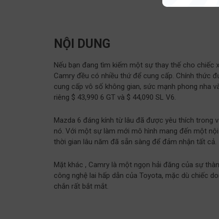
NỘI DUNG
Nếu bạn đang tìm kiếm một sự thay thế cho chiếc xe
Camry đều có nhiều thứ để cung cấp. Chính thức đư
cung cấp vô số không gian, sức mạnh phong nha và, 
riêng $ 43,990 6 GT và $ 44,090 SL V6.
Mazda 6 đáng kính từ lâu đã được yêu thích trong vă
nó. Với một sự làm mới mô hình mang đến một nội th
thời gian lâu năm đã sẵn sàng để đảm nhận tất cả.
Mặt khác , Camry là một ngọn hải đăng của sự thàn
công nghệ lai hấp dẫn của Toyota, mặc dù chiếc donk
chắn rất bắt mắt.