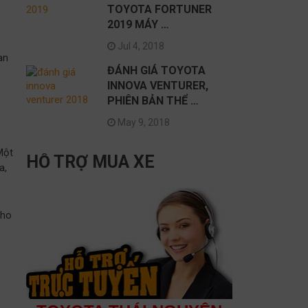
TOYOTA FORTUNER
2019 MÁY …
Jul 4, 2018
an
ĐÁNH GIÁ TOYOTA
INNOVA VENTURER,
PHIÊN BẢN THỂ …
May 9, 2018
Một
HỖ TRỢ MUA XE
a,
cho