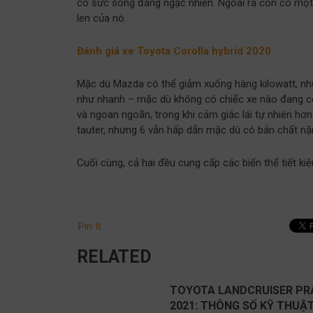
có sức sống đáng ngạc nhiên. Ngoài ra còn có mộ
len của nó.
Đánh giá xe Toyota Corolla hybrid 2020
Mặc dù Mazda có thể giảm xuống hàng kilowatt, nh
như nhanh – mặc dù không có chiếc xe nào đang c
và ngoan ngoãn, trong khi cảm giác lái tự nhiên hơ
tauter, nhưng 6 vẫn hấp dẫn mặc dù có bản chất nặ
Cuối cùng, cả hai đều cung cấp các biến thể tiết kiệm
Pin It
RELATED
TOYOTA LANDCRUISER P
2021: THÔNG SỐ KỸ THUẬ