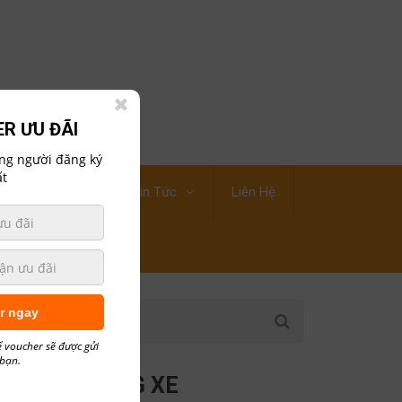
R ƯU ĐÃI
ững người đăng ký
t
ới Thiệu Công Ty
Tin Tức
Liên Hệ
r ngay
ể voucher sẽ được gửi
 bạn.
CÁC HÃNG XE