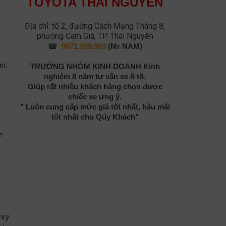
TOYOTA THÁI NGUYÊN
Địa chỉ: tổ 2, đường Cách Mạng Tháng 8,
phường Cam Giá, TP. Thái Nguyên
☎
0971.939.993
(Mr NAM)
an,
TRƯỞNG NHÓM KINH DOANH
Kinh
nghiệm 8 năm tư vấn xe ô tô.
Giúp rất nhiều khách hàng chọn được
chiếc xe ưng ý.
" Luôn cung cấp mức giá tốt nhất, hậu mãi
tốt nhất cho Qúy Khách"
n
mry