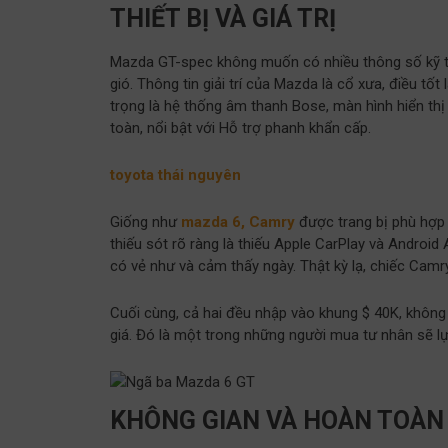
THIẾT BỊ VÀ GIÁ TRỊ
Mazda GT-spec không muốn có nhiều thông số kỹ th
gió. Thông tin giải trí của Mazda là cổ xưa, điều tố
trọng là hệ thống âm thanh Bose, màn hình hiển thị
toàn, nổi bật với Hỗ trợ phanh khẩn cấp.
toyota thái nguyên
Giống như
mazda 6, Camry
được trang bị phù hợp 
thiếu sót rõ ràng là thiếu Apple CarPlay và Android 
có vẻ như và cảm thấy ngày. Thật kỳ lạ, chiếc Cam
Cuối cùng, cả hai đều nhập vào khung $ 40K, không c
giá. Đó là một trong những người mua tư nhân sẽ lự
KHÔNG GIAN VÀ HOÀN TOÀN