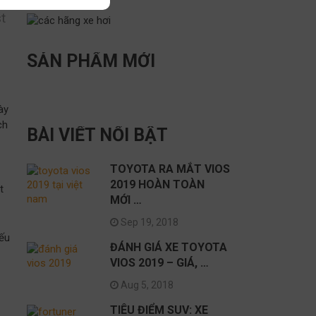
t
SẢN PHẨM MỚI
ày
ch
BÀI VIẾT NỔI BẬT
TOYOTA RA MẮT VIOS
2019 HOÀN TOÀN
t
MỚI …
Sep 19, 2018
iếu
ĐÁNH GIÁ XE TOYOTA
VIOS 2019 – GIÁ, …
Aug 5, 2018
TIÊU ĐIỂM SUV: XE