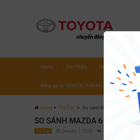
Home
Sản Phẩm
Bảng Giá Xe
C
Bảng giá xe TOYOTA THÁI NGUYÊN
Home
Tin Tức
So sánh Mazda 6 GT vs To
SO SÁNH MAZDA 6 GT VS TO
Tin Tức
January 1, 2020
0
hailong01