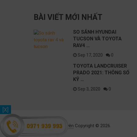
TUCSON VÀ
T
September 17, 2020
TOYOTA
T
BÀI VIẾT MỚI NHẤT
RAV4 2021
T
SO SÁNH HYUNDAI
TUCSON VÀ TOYOTA
RAV4 …
Sep 17, 2020
0
TOYOTA LANDCRUISER
PRADO 2021: THÔNG SỐ
KỸ …
Sep 3, 2020
0
[X]
Toyota Thái Nguyên
Copyright © 2026.