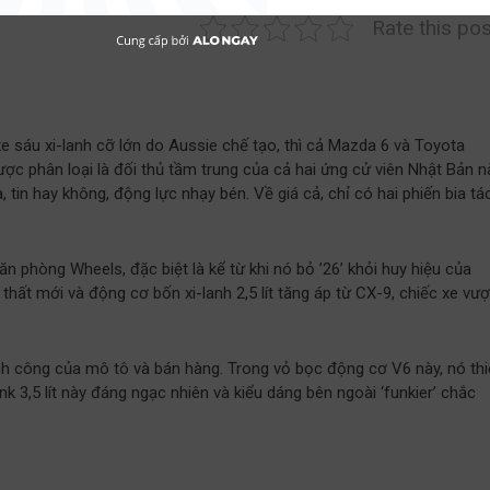
Rate this pos
 sáu xi-lanh cỡ lớn do Aussie chế tạo, thì cả Mazda 6 và Toyota
ợc phân loại là đối thủ tầm trung của cả hai ứng cử viên Nhật Bản n
tin hay không, động lực nhạy bén. Về giá cả, chỉ có hai phiến bia tá
n phòng Wheels, đặc biệt là kể từ khi nó bỏ ’26’ khỏi huy hiệu của
ất mới và động cơ bốn xi-lanh 2,5 lít tăng áp từ CX-9, chiếc xe vượ
h công của mô tô và bán hàng. Trong vỏ bọc động cơ V6 này, nó th
 3,5 lít này đáng ngạc nhiên và kiểu dáng bên ngoài ‘funkier’ chắc