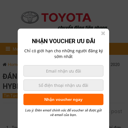
NHẬN VOUCHER ƯU ĐÃI
Menu
Chỉ có giới hạn cho những người đăng ký
sớm nhất
Home
Tin Tức
Đánh giá xe Toyota Corolla hybrid 2020
ĐÁNH GIÁ XE TOYOTA COROLLA
HYBRID 2020
Tin Tức
December 13, 2019
0
hailong01
Nhận voucher ngay
Lưu ý: Điền email chính xác để voucher sẽ được gửi
Rate this post
về email của bạn.
Toyota Corolla sedan là một trong những chiếc xe chỉ đơn