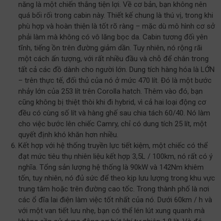
năng là một chiến thắng tiện lợi. Về cơ bản, bạn không nên
quá bối rối trong cabin này. Thiết kế chung là thú vị, trong khi
phù hợp và hoàn thiện là tốt rõ ràng – mặc dù mô hình cơ sở
phải làm mà không có vô lăng bọc da. Cabin tương đối yên
tĩnh, tiếng ồn trên đường giảm dần. Tuy nhiên, nó rộng rãi
một cách ấn tượng, với rất nhiều đầu và chỗ để chân trong
tất cả các đồ dành cho người lớn. Dung tích hàng hóa là LỚN
– trên thực tế, đối thủ của nó ở mức 470 lít. Đó là một bước
nhảy lớn của 253 lít trên Corolla hatch. Thêm vào đó, bạn
cũng không bị thiệt thòi khi đi hybrid, vì cả hai loại động cơ
đều có cùng số lít và hàng ghế sau chia tách 60/40. Nó làm
cho việc bước lên chiếc Camry, chỉ có dung tích 25 lít, một
quyết định khó khăn hơn nhiều.
Kết hợp với hệ thống truyền lực tiết kiệm, một chiếc có thể
đạt mức tiêu thụ nhiên liệu kết hợp 3,5L / 100km, nó rất có ý
nghĩa. Tổng sản lượng hệ thống là 90kW và 142Nm khiêm
tốn, tuy nhiên, nó đủ sức để theo kịp lưu lượng trong khu vực
trung tâm hoặc trên đường cao tốc. Trong thành phố là nơi
các ổ đĩa lai điện làm việc tốt nhất của nó. Dưới 60km / h và
với một van tiết lưu nhẹ, bạn có thể lén lút xung quanh mà