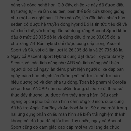
nặng về công nghệ hơn. Giờ đây, chiếc xe này đã được điều
trị tương tự – và lần đầu tiên, biến thể bốn cửa không giống
như một suy nghĩ sau. Thêm vào đó, lần đầu tiên, phiên bản
sedan có được hệ truyền động hybrid.Đó là tin tức tiêu đề về
các biến thể, với hướng dẫn sử dụng xăng Ascent Sport khởi
đầu ở mức 23.335 đô la và đứng đầu ở mức 33.635 đô la
cho xăng ZR. Bản hybrid chỉ được cung cấp trong Ascent
Sport và SX, với giá lần lượt là 26.335 đô la và 29.735 đô la.
Ngay cả Ascent Sport Hybrid cũng đạt được Toyota Safety
Sense, với các tính năng như AEB với tính năng phát hiện
người đi bộ cả ngày lẫn đêm, phát hiện người đi xe đạp ban
ngày, cảnh báo chệch làn đường với hỗ trợ lái, hỗ trợ báo
hiệu đường bộ và đèn pha tự động. Toàn bộ phạm vi Corolla
có an toàn ANCAP năm saoBên trong, chiếc xe đi theo sự
thúc đẩy thượng lưu được tìm thấy trong hầm. Dấu gạch
ngang bị chi phối bởi màn hình cảm ứng 8.0 inch, cuối cùng,
đã hỗ trợ Apple CarPlay và Android Auto. Sử dụng một trong
hai ứng dụng phản chiếu màn hình sẽ biến trải nghiệm thành
không có, đồ họa đã bị lỗi thời. Tuy nhiên, ngay cả Ascent
Sport cũng có cảm giác cao cấp mới và vô lăng đa chức