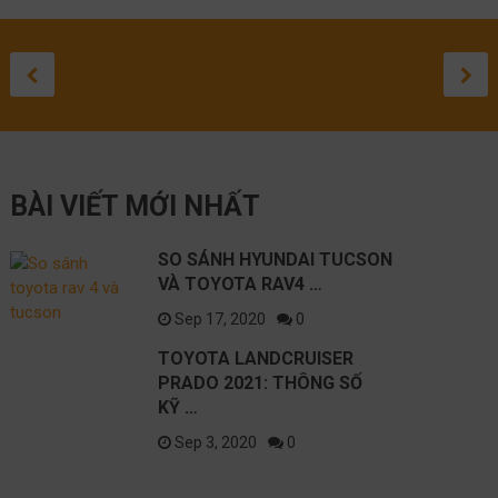
TOYOTA
ĐÁNH GIÁ
ĐÁNH GIÁ
TOYOTA
SỬA 
TO
SO SÁNH
LANDCRUISER
TOYOTA HIL
TOYOTA
CROSS 
LEXU
GR
HYUNDAI
PRADO 2021:
2020
COROLLA
2021: C
LỘ
ĐƯ
September 3, 20
August 27, 20
August 1, 2
May 10, 
April 
Apr
TUCSON VÀ
THÔNG SỐ KỸ
SUV CỠ
NH
September 17, 2020
TOYOTA
THUẬT NÀO
SẮP RA
BÀI VIẾT MỚI NHẤT
RAV4 2021
TỐT NHẤT?
TRÊN C
NISSAN
SO SÁNH HYUNDAI TUCSON
VÀ TOYOTA RAV4 …
Sep 17, 2020
0
TOYOTA LANDCRUISER
PRADO 2021: THÔNG SỐ
KỸ …
Sep 3, 2020
0