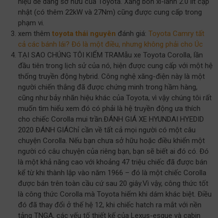
hiệu dễ dàng sở hữu của Toyota. Xăng bốn xi-lanh 2.0 lít cập
nhật (có thêm 22kW và 27Nm) cũng được cung cấp trong
phạm vi.
xem thêm
toyota thái nguyên
đánh giá:
Toyota Camry tất
cả các bánh lái? Đó là một điều, nhưng không phải cho Úc
TẠI SAO CHÚNG TÔI KIỂM TRAMẫu xe Toyota Corolla, lần
đầu tiên trong lịch sử của nó, hiện được cung cấp với một hệ
thống truyền động hybrid. Công nghệ xăng-điện này là một
người chiến thắng đã được chứng minh trong hầm hàng,
cũng như bảy nhãn hiệu khác của Toyota, vì vậy chúng tôi rất
muốn tìm hiểu xem đó có phải là hệ truyền động ưa thích
cho chiếc Corolla mui trần.ĐÁNH GIÁ XE HYUNDAI HYEDID
2020 ĐÁNH GIÁChỉ cần về tất cả mọi người có một câu
chuyện Corolla. Nếu bạn chưa sở hữu hoặc điều khiển một
người có câu chuyện của riêng bạn, bạn sẽ biết ai đó có. Đó
là một khả năng cao với khoảng 47 triệu chiếc đã được bán
kể từ khi thành lập vào năm 1966 – đó là một chiếc Corolla
được bán trên toàn cầu cứ sau 20 giây.Vì vậy, công thức tốt
là công thức Corolla mà Toyota hiếm khi dám khác biệt. Điều
đó đã thay đổi ở thế hệ 12, khi chiếc hatch ra mắt với nền
tảng TNGA, các yếu tố thiết kế của Lexus-esque và cabin