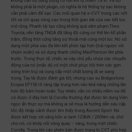
không cần sử dụng động cơ hút khí tự nhiên 1,8 lít. Và đó
không phải là một plugin, có nghĩa là hệ thống tự sạc không
cần phải cắm để sạc. Các mối quan hệ e-CVT trong các nốt
tốt và chỉ quay vòng cao trong thời gian dài của van tiết lưu
mở rộng. Phanh tái tạo cũng không quá xâm phạm.Theo
Toyota, nền tảng TNGA đã tăng độ cứng cơ thể lên 60 phần
trăm, đồng thời cũng tăng sự thoải mái cùng một lúc. Nó sử
dụng một phía sau đa liên kết phức tạp hơn (trái ngược với
chùm xoắn) và sử dụng thanh chống MacPherson lên phía
trước. Trong thực tế, chiếc xe này chủ yếu chứa các chuyển
động của nó (mặc dù có một chút phục hồi trên các gợn
sóng trơn tru) và cung cấp một chất lượng đi xe sang
trọng. Tay lái được đánh giá tốt, nhưng cao su Bridgestone
Ecopia EP150 rõ ràng tập trung hơn vào khả năng chống lăn
hơn độ bám hoàn toàn. Tuy nhiên, vẫn có nhiều niềm vui để
có được ở đây hơn là Corolla thường đạt được tín dụng.Viên
ngọc ẩn thực sự mà không ai sẽ mua là hướng dẫn sáu cấp
tốc độ nhập cảnh được tìm thấy trong Ascent Sport. Nó
được kết hợp với xăng bốn xi-lanh 125kW / 200Nm và, chờ
cho nó, có khớp nối vòng quay – vâng, trong một chiếc
Corolla. Trong khi các phiên bản được trang bị CVT phù hợp