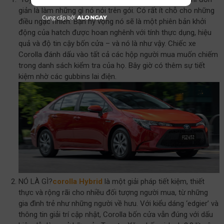
giản là làm những gì nó nói trên gói. Có rất ít chỗ cho những
điều ngạc nhiên. Bạn hy vọng nó sẽ là một phiên bản khởi
động của hatch được hoan nghênh với tính thực dụng, hiệu
quả và độ tin cậy bốn cửa – và nó là như vậy. Chiếc xe
Corolla đánh dấu vào tất cả các hộp người mua muốn chiếm
trong danh sách kiểm tra của họ. Bây giờ có thêm sự tiết
kiệm nhờ các gubbins lai điện.
NÓ LÀ GÌ?
corolla Hybrid
là một giải pháp tiết kiệm, thiết
thực và rộng rãi cho nhiều đối tượng người mua, từ những
gia đình trẻ như những người về hưu. Với kiểu dáng ‘edgier’ và
thông tin giải trí cập nhật, Corolla bốn cửa vẫn đúng với dấu