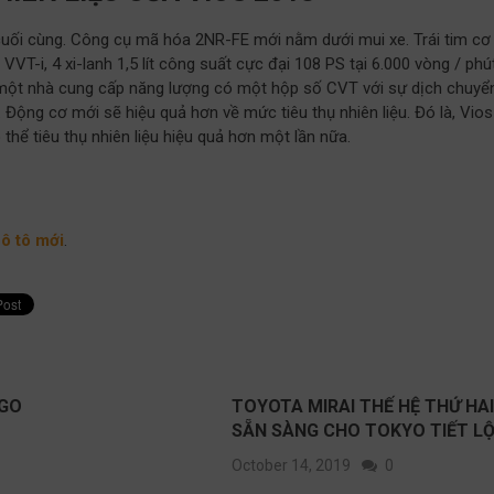
cuối cùng. Công cụ mã hóa 2NR-FE mới nằm dưới mui xe. Trái tim cơ
VT-i, 4 xi-lanh 1,5 lít công suất cực đại 108 PS tại 6.000 vòng / phú
 một nhà cung cấp năng lượng có một hộp số CVT với sự dịch chuyể
 Động cơ mới sẽ hiệu quả hơn về mức tiêu thụ nhiên liệu. Đó là, Vios
thể tiêu thụ nhiên liệu hiệu quả hơn một lần nữa.
ô tô mới
.
YGO
TOYOTA MIRAI THẾ HỆ THỨ HA
SẴN SÀNG CHO TOKYO TIẾT L
October 14, 2019
0