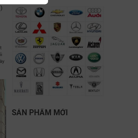
)
t
ối
này
SẢN PHẨM MỚI