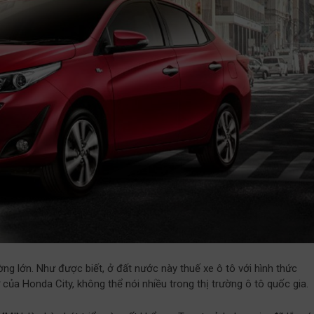
ng lớn. Như được biết, ở đất nước này thuế xe ô tô với hình thức
 của Honda City, không thể nói nhiều trong thị trường ô tô quốc gia.