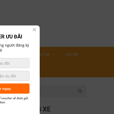
R ƯU ĐÃI
ững người đăng ký
t
ới Thiệu Công Ty
Tin Tức
Liên Hệ
r ngay
ể voucher sẽ được gửi
 bạn.
CÁC HÃNG XE