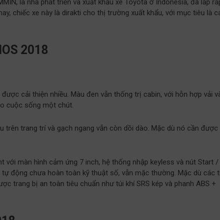
IN, là nhà phát triển và xuất khẩu xe Toyota ở Indonesia, đã lắp rá
, chiếc xe này là dirakti cho thị trường xuất khẩu, với mục tiêu là c
IOS 2018
 được cải thiện nhiều. Màu đen vẫn thống trị cabin, với hỗn hợp vải v
cho cuộc sống một chút.
iệu trên trang trí và gạch ngang vẫn còn dồi dào. Mặc dù nó cần được 
nt với màn hình cảm ứng 7 inch, hệ thống nhập keyless và nút Start /
n tự động chưa hoàn toàn kỹ thuật số, vẫn mặc thường. Mặc dù các t
ợc trang bị an toàn tiêu chuẩn như túi khí SRS kép và phanh ABS +