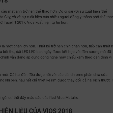
018
cầu mặt anh trở nên thể thao hơn. Có gì sai với sự xuất hiện ‘thể
da City, và về sự xuất hiện của nhiều người đồng ý thành phố thể tha
facelift 2017, Vios xuất hiện tự tin hơn.
ờ là một phần lớn hơn. Thiết kế trở nên chín chắn hơn, tiếp cận thiết 
của bội thu, dải LED LED ban ngày được kết hợp với đèn sương mù đã
ha chính vẫn đang áp dụng công nghệ máy chiếu kèm theo đèn định vị
nh mới. Cả hai đèn đều được nối với các dải chrome phân chia cửa
g khi bên, hầu hết chỉ thiết kế rim được thay đổi, cả hai kích thước 
 gói cơ thể đầy màu sắc của Red Mica Metallic.
IÊN LIỆU CỦA VIOS 2018