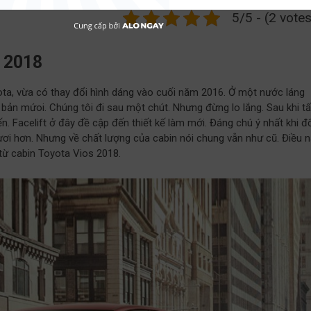
5/5 - (2 votes
 2018
ta, vừa có thay đổi hình dáng vào cuối năm 2016. Ở một nước láng
 bản mứoi. Chúng tôi đi sau một chút. Nhưng đừng lo lắng. Sau khi tấ
. Facelift ở đây đề cập đến thiết kế làm mới. Đáng chú ý nhất khi đ
tươi hơn. Nhưng về chất lượng của cabin nói chung vẫn như cũ. Điều 
 từ cabin Toyota Vios 2018.