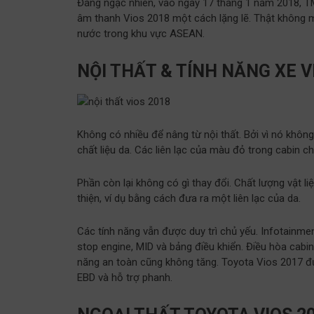
Đáng ngạc nhiên, vào ngày 17 tháng 1 năm 2018, TMM
âm thanh Vios 2018 một cách lặng lẽ. Thật không may
nước trong khu vực ASEAN.
NỘI THẤT & TÍNH NĂNG XE V
Không có nhiều để nâng từ nội thất. Bởi vì nó không
chất liệu da. Các liên lạc của màu đỏ trong cabin 
Phần còn lại không có gì thay đổi. Chất lượng vật l
thiện, ví dụ bằng cách đưa ra một liên lạc của da.
Các tính năng vẫn được duy trì chủ yếu. Infotainme
stop engine, MID và bảng điều khiển. Điều hòa cabi
năng an toàn cũng không tăng. Toyota Vios 2017 đư
EBD và hỗ trợ phanh.