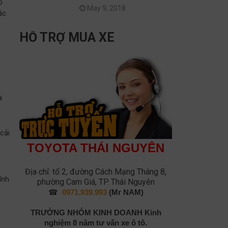
p
May 9, 2018
ác
HỖ TRỢ MUA XE
à
cải
TOYOTA THÁI NGUYÊN
Địa chỉ: tổ 2, đường Cách Mạng Tháng 8,
ính
phường Cam Giá, TP. Thái Nguyên
☎
0971.939.993
(Mr NAM)
TRƯỞNG NHÓM KINH DOANH
Kinh
nghiệm 8 năm tư vấn xe ô tô.