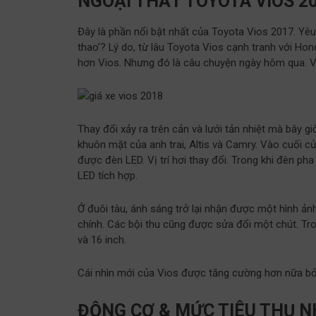
NGOẠI THẤT TOYOTA VIOS 2
Đây là phần nổi bật nhất của Toyota Vios 2017. Yêu 
thao’? Lý do, từ lâu Toyota Vios cạnh tranh với Hon
hơn Vios. Nhưng đó là câu chuyện ngày hôm qua. Với 
Thay đổi xảy ra trên cản và lưới tản nhiệt mà bây gi
khuôn mặt của anh trai, Altis và Camry. Vào cuối 
được đèn LED. Vị trí hơi thay đổi. Trong khi đèn p
LED tích hợp.
Ở đuôi tàu, ánh sáng trở lại nhận được một hình ả
chính. Các bội thu cũng được sửa đổi một chút. Tron
và 16 inch.
Cái nhìn mới của Vios được tăng cường hơn nữa bởi
ĐỘNG CƠ & MỨC TIÊU THỤ NH