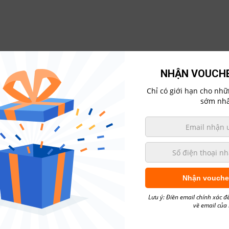
NHẬN VOUCHE
Chỉ có giới hạn cho nh
sớm nhấ
ác Dòng Xe
Mua Xe Trả Góp
Hẹn Lịch Sửa Chữa
Gi
 2018 phiên bản Indonesia
Nhận vouche
018 PHIÊN BẢN INDONESIA
Lưu ý: Điền email chính xác đ
về email của
ilong01