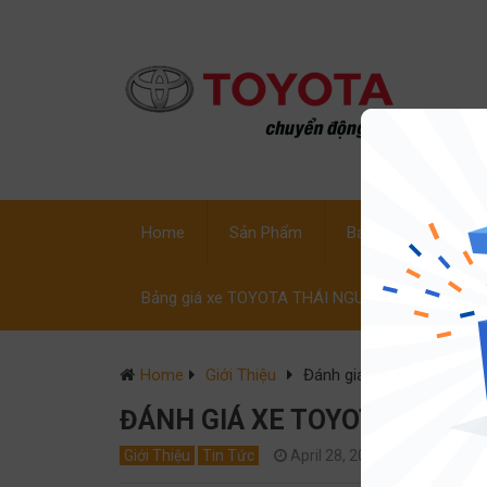
Home
Sản Phẩm
Bảng Giá Xe
C
Bảng giá xe TOYOTA THÁI NGUYÊN
Home
Giới Thiệu
Đánh giá xe TOYOTA VIOS
ĐÁNH GIÁ XE TOYOTA VIOS 2
Giới Thiệu
Tin Tức
April 28, 2018
0
ha