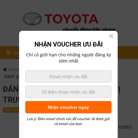
NHẬN VOUCHER ƯU ĐÃI
Menu
Chỉ có giới hạn cho những người đăng ký
sớm nhất
Home
Tin Tức
Đánh giá Xe toyota supra thị trường thế giới
ĐÁNH GIÁ XE TOYOTA SUPRA THỊ
TRƯỜNG THẾ GIỚI
Nhận voucher ngay
Tin Tức
March 29, 2019
0
hailong01
Lưu ý: Điền email chính xác để voucher sẽ được gửi
về email của bạn.
5/5 - (1 vote)