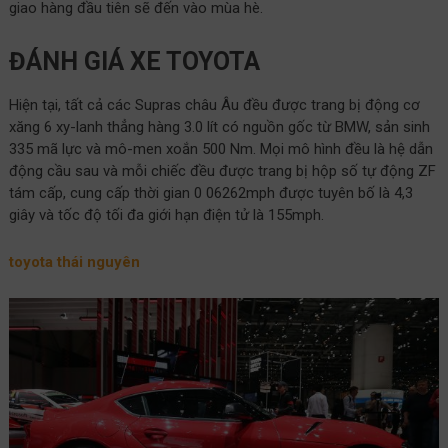
giao hàng đầu tiên sẽ đến vào mùa hè.
ĐÁNH GIÁ XE TOYOTA
Hiện tại, tất cả các Supras châu Âu đều được trang bị động cơ
xăng 6 xy-lanh thẳng hàng 3.0 lít có nguồn gốc từ BMW, sản sinh
335 mã lực và mô-men xoắn 500 Nm. Mọi mô hình đều là hệ dẫn
động cầu sau và mỗi chiếc đều được trang bị hộp số tự động ZF
tám cấp, cung cấp thời gian 0 06262mph được tuyên bố là 4,3
giây và tốc độ tối đa giới hạn điện tử là 155mph.
toyota thái nguyên