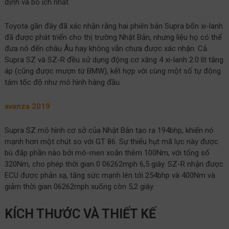
định và bổ ích nhất.
Toyota gần đây đã xác nhận rằng hai phiên bản Supra bốn xi-lanh
đã được phát triển cho thị trường Nhật Bản, nhưng liệu họ có thể
đưa nó đến châu Âu hay không vẫn chưa được xác nhận. Cả
Supra SZ và SZ-R đều sử dụng động cơ xăng 4 xi-lanh 2.0 lít tăng
áp (cũng được mượn từ BMW), kết hợp với cùng một số tự động
tám tốc độ như mô hình hàng đầu.
avanza 2019
Supra SZ mô hình cơ sở của Nhật Bản tạo ra 194bhp, khiến nó
mạnh hơn một chút so với GT 86. Sự thiếu hụt mã lực này được
bù đắp phần nào bởi mô-men xoắn thêm 100Nm, với tổng số
320Nm, cho phép thời gian 0 06262mph 6,5 giây. SZ-R nhận được
ECU được phản xạ, tăng sức mạnh lên tới 254bhp và 400Nm và
giảm thời gian 06262mph xuống còn 5,2 giây.
KÍCH THƯỚC VÀ THIẾT KẾ