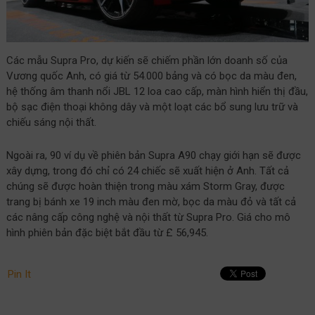
Các mẫu Supra Pro, dự kiến ​​sẽ chiếm phần lớn doanh số của
Vương quốc Anh, có giá từ 54.000 bảng và có bọc da màu đen,
hệ thống âm thanh nổi JBL 12 loa cao cấp, màn hình hiển thị đầu,
bộ sạc điện thoại không dây và một loạt các bổ sung lưu trữ và
chiếu sáng nội thất.
Ngoài ra, 90 ví dụ về phiên bản Supra A90 chạy giới hạn sẽ được
xây dựng, trong đó chỉ có 24 chiếc sẽ xuất hiện ở Anh. Tất cả
chúng sẽ được hoàn thiện trong màu xám Storm Gray, được
trang bị bánh xe 19 inch màu đen mờ, bọc da màu đỏ và tất cả
các nâng cấp công nghệ và nội thất từ ​​Supra Pro. Giá cho mô
hình phiên bản đặc biệt bắt đầu từ £ 56,945.
Pin It