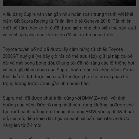
Kiểu dáng Supra ván vẫn gần như hoàn toàn trung thành với khái
niệm GR Supra Racing từ Triển lãm ô tô Geneva 2018. Tất nhiên,
một số tấm thân xe ô tô đã được giảm nhẹ cho biến thể sản xuất
và cánh gió phía sau khái niệm đã bị loại bỏ hoàn toàn.
Toyota tuyên bố nó đã được lấy cảm hứng từ chiếc Toyota
2000GT quý giá (và bây giờ rất có thể sưu tập), giữ lại nắp ca-pô
dài và mái bong bóng đôi. Chúng tôi đã nói rằng các lỗ thông hơi
và nếp gấp khác nhau của Supra, hoàn toàn có chức năng, được
thiết kế để đạt được hiệu suất khí động học tối ưu và phân bổ
trọng lượng trước / sau gần như hoàn hảo.
Supra mới đã được phát triển cùng với BMW Z4 mới, với ảnh
hưởng của hãng Đức rõ ràng nhất bên trong. Buồng lái được chế
tạo một cách bất ngờ từ thùng phụ tùng BMW, với táp lô kỹ thuật
số, cần số, điều khiển khí hậu và bánh xe bấm kiểu iDrive được
nâng lên từ Z4 mới.