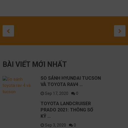
TOYOTA
ĐÁNH GIÁ
ĐÁNH GIÁ
TOYOTA
SỬA 
TO
SO SÁNH
LANDCRUISER
TOYOTA HIL
TOYOTA
CROSS 
LEXU
GR
HYUNDAI
PRADO 2021:
2020
COROLLA
2021: C
LỘ
ĐƯ
September 3, 20
August 27, 20
August 1, 2
May 10, 
April 
Apr
TUCSON VÀ
THÔNG SỐ KỸ
SUV CỠ
NH
September 17, 2020
TOYOTA
THUẬT NÀO
SẮP RA
BÀI VIẾT MỚI NHẤT
RAV4 2021
TỐT NHẤT?
TRÊN C
NISSAN
SO SÁNH HYUNDAI TUCSON
VÀ TOYOTA RAV4 …
Sep 17, 2020
0
TOYOTA LANDCRUISER
PRADO 2021: THÔNG SỐ
KỸ …
Sep 3, 2020
0