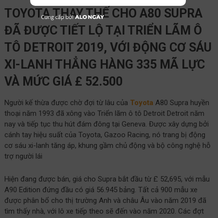
TOYOTA THAY THẾ CHO A80 SUPRA
ĐÃ ĐƯỢC TIẾT LỘ TẠI TRIỂN LÃM Ô
TÔ DETROIT 2019, VỚI ĐỘNG CƠ SÁU
XI-LANH THẲNG HÀNG 335 MÃ LỰC
VÀ MỨC GIÁ £ 52.500
Người kế thừa được chờ đợi từ lâu của
Toyota
A80 Supra huyền
thoại năm 1993 đã xông vào Triển lãm ô tô Detroit Detroit năm
nay và tiếp tục thu hút đám đông tại Geneva. Được xây dựng bởi
cánh tay hiệu suất của Toyota, Gazoo Racing, nó trang bị động
cơ sáu xi-lanh tăng áp, khung gầm chủ động và bộ công nghệ hỗ
trợ người lái
Hiện đang được bán, giá cho Supra bắt đầu từ £ 52,695, với mẫu
A90 Edition đứng đầu có giá 56.945 bảng. Tất cả 900 mẫu xe
được phân bổ cho thị trường Anh và châu Âu vào năm 2019 đã
tìm thấy nhà, với lô xe tiếp theo sẽ đến vào năm 2020. Các đợt