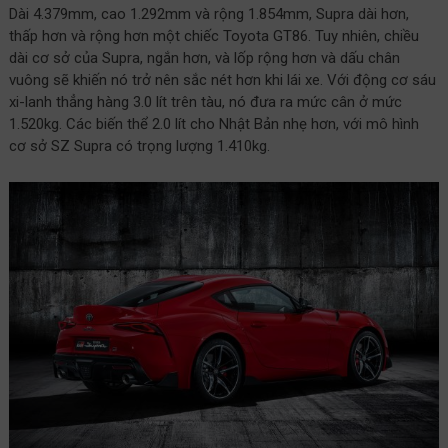
Dài 4.379mm, cao 1.292mm và rộng 1.854mm, Supra dài hơn,
thấp hơn và rộng hơn một chiếc Toyota GT86. Tuy nhiên, chiều
dài cơ sở của Supra, ngắn hơn, và lốp rộng hơn và dấu chân
vuông sẽ khiến nó trở nên sắc nét hơn khi lái xe. Với động cơ sáu
xi-lanh thẳng hàng 3.0 lít trên tàu, nó đưa ra mức cân ở mức
1.520kg. Các biến thể 2.0 lít cho Nhật Bản nhẹ hơn, với mô hình
cơ sở SZ Supra có trọng lượng 1.410kg.