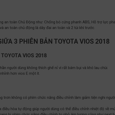
ống an toàn Chủ Động như: Chống bó cứng phanh ABS, Hỗ trợ lực ph
và an toàn chủ động là dây đai an toàn và 2 túi khí trước.
GIỮA 3 PHIÊN BẢN TOYOTA VIOS 2018
E TOYOTA VIOS 2018
ần người dùng không thích ghế nỉ vì rất bám bụi và khó lau chùi.
nhỉnh hơn vios E một ít.
ăng trơn không có phím chức năng điều chỉnh làm giảm tiện nghi ngườ
a điều hòa tự động giúp người dùng có thể điều chỉnh nhiệt độ về m
rang bị phím chức năng điều chỉnh to nhỏ âm lượng cũng như next b