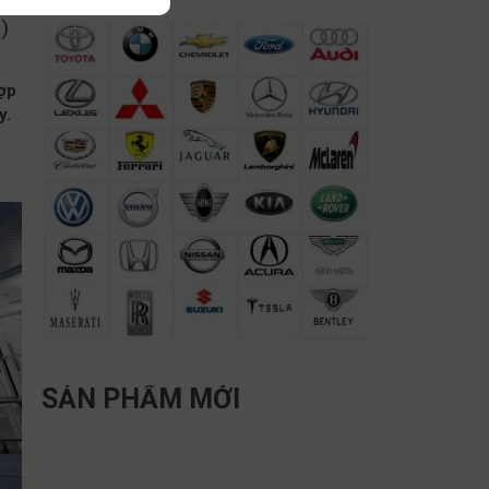
)
hợp
y.
SẢN PHẨM MỚI