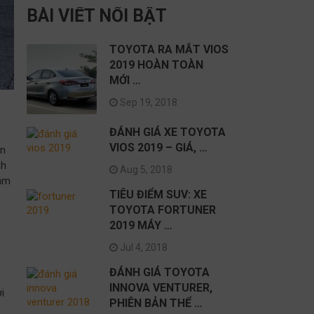
BÀI VIẾT NỔI BẬT
TOYOTA RA MẮT VIOS
2019 HOÀN TOÀN
MỚI …
Sep 19, 2018
ĐÁNH GIÁ XE TOYOTA
VIOS 2019 – GIÁ, …
ản
nh
Aug 5, 2018
tâm
TIÊU ĐIỂM SUV: XE
TOYOTA FORTUNER
2019 MÁY …
Jul 4, 2018
ĐÁNH GIÁ TOYOTA
INNOVA VENTURER,
i
PHIÊN BẢN THỂ …