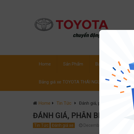
Home
Sản Phẩm
Bảng Giá Xe
C
Bảng giá xe TOYOTA THÁI NGUYÊN
Home
Tin Tức
Đánh giá, phân biệt các phi
ĐÁNH GIÁ, PHÂN BIỆT CÁC P
Tin Tức
Đánh giá xe
December 3, 2017
0