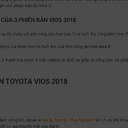
ghi cho phiên bản đủ Vios G.
 CỦA 3 PHIÊN BẢN VIOS 2018
 xạ đa chiều với ánh sáng yếu hơn bản G và tuổi thọ cũng kém hơn 
được cải thiện hơn và tuổi thọ của đèn cũng lâu hơn
vios E
.
bị 2 thanh mạ crom ở mặt calang và đuôi xe giúp xe sáng hơn với phi
ẢN TOYOTA VIOS 2018
 Nam công bố, ngoài ra
đại lý Toyota Thái Nguyên
sẽ có ưu đãi khu
p để có giá khuyến mãi của đại lý