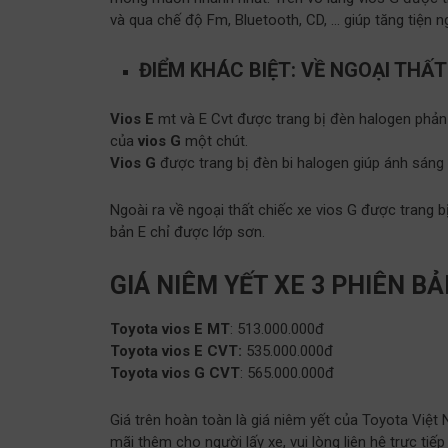
và qua chế độ Fm, Bluetooth, CD, … giúp tăng tiện n
ĐIỂM KHÁC BIỆT: VỀ NGOẠI THẤT
Vios E
mt và E Cvt được trang bị đèn halogen phản
của
vios G
một chút.
Vios G
được trang bị đèn bi halogen giúp ánh sáng 
Ngoài ra về ngoại thất chiếc xe vios G được trang 
bản E chỉ được lớp sơn.
GIÁ NIÊM YẾT XE 3 PHIÊN B
Toyota vios E MT
: 513.000.000đ
Toyota vios E CVT:
535.000.000đ
Toyota vios G CVT
: 565.000.000đ
Giá trên hoàn toàn là giá niêm yết của Toyota Việt
mãi thêm cho người lấy xe, vui lòng liên hệ trực tiế