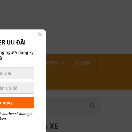
R ƯU ĐÃI
ững người đăng ký
t
ới Thiệu Công Ty
Tin Tức
Liên Hệ
r ngay
ể voucher sẽ được gửi
 bạn.
CÁC HÃNG XE