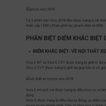
Cả 3 phiên bản Vios 2018 đều được trang bị hệ th
khẩn cấp ( EBD ),Phân phối lực phanh điện tử (BA) . 
PHÂN BIỆT ĐIỂM KHÁC BIỆT 
ĐIỂM KHÁC BIỆT: VỀ NỘI THẤT X
Vios E MT và Vios E CVT được trang bị ghế nỉ. đa ph
Vios G CVT được trang bị ghế da giúp bản G có giá 
Vios E mt và E cvt được trang bị điều hòa cơ, vô l
dùng.
Vios G được trang bị điều hòa tự động, ưu điểm củ
mong muốn nhanh nhất. Trên vô lăng vios G được t