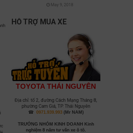
May 9, 2018
HỖ TRỢ MUA XE
anh
TOYOTA THÁI NGUYÊN
Địa chỉ: tổ 2, đường Cách Mạng Tháng 8,
phường Cam Giá, TP. Thái Nguyên
☎
0971.939.993
(Mr NAM)
i
TRƯỞNG NHÓM KINH DOANH
Kinh
ức
nghiệm 8 năm tư vấn xe ô tô.
ài