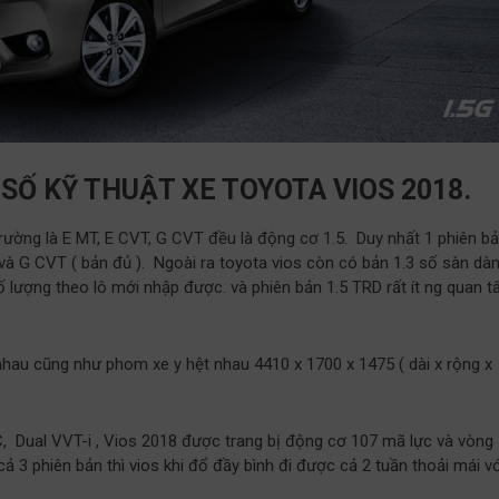
SỐ KỸ THUẬT XE TOYOTA VIOS 2018.
trường là E MT, E CVT, G CVT đều là động cơ 1.5. Duy nhất 1 phiên b
và G CVT ( bản đủ ). Ngoài ra toyota vios còn có bản 1.3 số sàn dà
số lượng theo lô mới nhập được. và phiên bản 1.5 TRD rất ít ng quan 
nhau cũng như phom xe y hệt nhau 4410 x 1700 x 1475 ( dài x rộng x
C, Dual VVT-i , Vios 2018 được trang bị động cơ 107 mã lực và vòng
 cả 3 phiên bản thì vios khi đổ đầy bình đi được cả 2 tuần thoải mái vớ