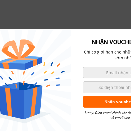
NHẬN VOUCHE
Chỉ có giới hạn cho nh
sớm nhấ
ác Dòng Xe
Mua Xe Trả Góp
Hẹn Lịch Sửa Chữa
Gi
ên bản xe toyota vios 2018
Nhận vouche
HIÊN BẢN XE TOYOTA VIOS 2018
Lưu ý: Điền email chính xác đ
về email của
hailong01
toyota vios 2018
,
xe toyota
,
đánh giá xe