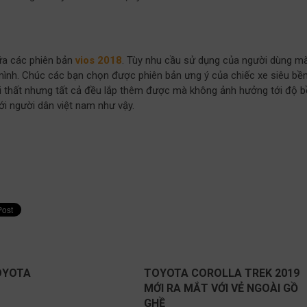
iữa các phiên bản
vios 2018
. Tùy nhu cầu sử dụng của người dùng m
mình. Chúc các bạn chọn được phiên bản ưng ý của chiếc xe siêu bền
 nội thất nhưng tất cả đều lắp thêm được mà không ảnh hưởng tới độ 
ới người dân việt nam như vậy.
OYOTA
TOYOTA COROLLA TREK 2019
MỚI RA MẮT VỚI VẺ NGOÀI GỒ
GHỀ