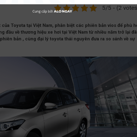
5/5 - (2 votes
t của Toyota tại Việt Nam, phân biệt các phiên bản vios để phù 
g đầu về thương hiệu xe hơi tại Việt Nam từ nhiều năm trở lại đâ
 phiên bản , cùng đại lý toyota thái nguyên đưa ra so sánh về sự