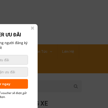
R ƯU ĐÃI
ững người đăng ký
t
ới Thiệu Công Ty
Tin Tức
Liên Hệ
r ngay
ể voucher sẽ được gửi
 bạn.
M
CÁC HÃNG XE