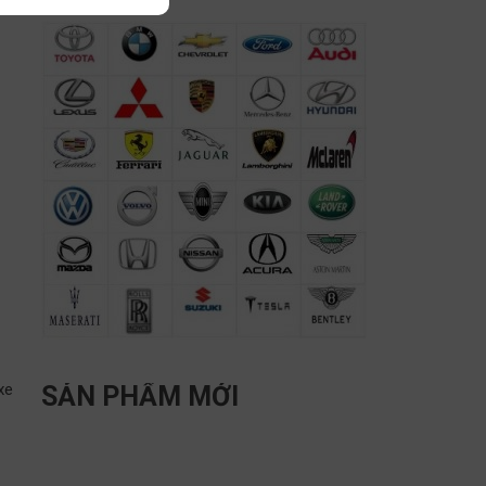
xe
SẢN PHẨM MỚI