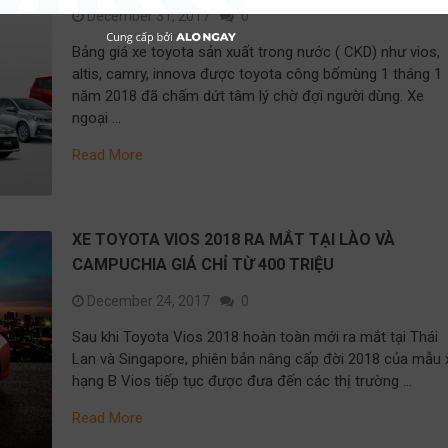
December 31, 2017
0
Bảng giá xe toyota sản xuất trong nước ( CKD) như vios,
altis, camry, innova được toyota công bốmùng 1 tháng 1
năm 2018 đã chấm dứt tâm lý chờ đợi người dùng. Xe
ngoại …
Read More
XE TOYOTA VIOS 2018 RA MẮT TẠI LÀO VÀ
CAMPUCHIA GIÁ CHỈ TỪ 400 TRIỆU
December 24, 2017
0
Sau khi Toyota Vios 2018 hoàn toàn mới ra mắt tại Thái
Lan và Singapore, phiên bản nâng cấp đời 2018 của mẫu 
hạng B Vios tiếp tục được đưa đến các thị trường …
Read More