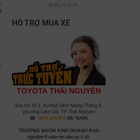
g
May 9, 2018
g
HỖ TRỢ MUA XE
A
TOYOTA THÁI NGUYÊN
Địa chỉ: tổ 2, đường Cách Mạng Tháng 8,
phường Cam Giá, TP. Thái Nguyên
☎
0971.939.993
(Mr NAM)
TRƯỞNG NHÓM KINH DOANH
Kinh
nghiệm 8 năm tư vấn xe ô tô.