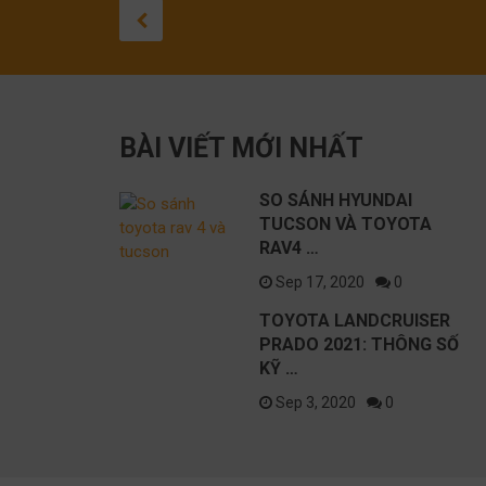
SO SÁNH
L
HYUNDAI
P
S
TUCSON VÀ
T
September 17, 2020
TOYOTA
T
BÀI VIẾT MỚI NHẤT
RAV4 2021
T
SO SÁNH HYUNDAI
TUCSON VÀ TOYOTA
RAV4 …
Sep 17, 2020
0
TOYOTA LANDCRUISER
PRADO 2021: THÔNG SỐ
KỸ …
Sep 3, 2020
0