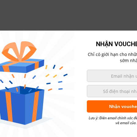
NHẬN VOUCHE
Chỉ có giới hạn cho nh
sớm nhấ
ác Dòng Xe
Mua Xe Trả Góp
Hẹn Lịch Sửa Chữa
Gi
Nhận vouche
Lưu ý: Điền email chính xác đ
về email của
BẢNG GIÁ XE TOYOTA 1/1/2018 – CHẤM DỨT TÂ
LÝ CHỜ ĐỢI