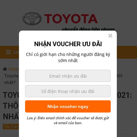
NHẬN VOUCHER ƯU ĐÃI
Menu
Chỉ có giới hạn cho những người đăng ký
sớm nhất
Home
Tin Tức
Toyota LandCruiser Prado 2021: Thông số kỹ thuật nào tốt
nhất?
TOYOTA LANDCRUISER PRADO 2021:
THÔNG SỐ KỸ THUẬT NÀO TỐT
Nhận voucher ngay
NHẤT?
Lưu ý: Điền email chính xác để voucher sẽ được gửi
về email của bạn.
Tin Tức
September 3, 2020
0
hailong01