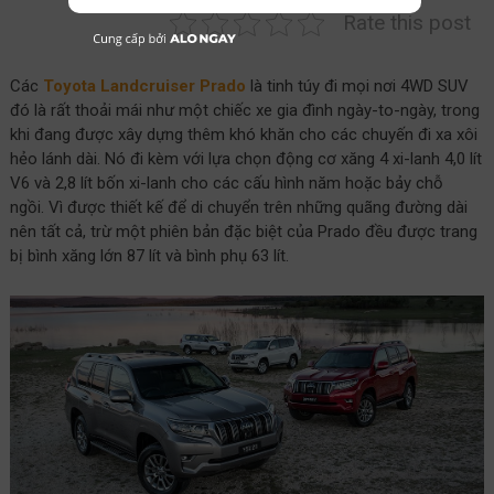
Rate this post
Các
Toyota Landcruiser Prado
là tinh túy đi mọi nơi 4WD SUV
đó là rất thoải mái như một chiếc xe gia đình ngày-to-ngày, trong
khi đang được xây dựng thêm khó khăn cho các chuyến đi xa xôi
hẻo lánh dài. Nó đi kèm với lựa chọn động cơ xăng 4 xi-lanh 4,0 lít
V6 và 2,8 lít bốn xi-lanh cho các cấu hình năm hoặc bảy chỗ
ngồi. Vì được thiết kế để di chuyển trên những quãng đường dài
nên tất cả, trừ một phiên bản đặc biệt của Prado đều được trang
bị bình xăng lớn 87 lít và bình phụ 63 lít.