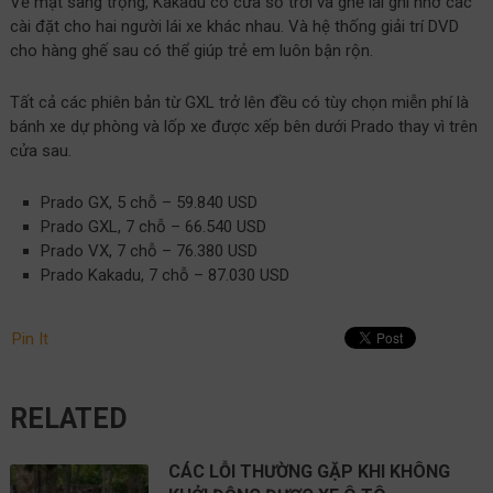
Về mặt sang trọng, Kakadu có cửa sổ trời và ghế lái ghi nhớ các
cài đặt cho hai người lái xe khác nhau. Và hệ thống giải trí DVD
cho hàng ghế sau có thể giúp trẻ em luôn bận rộn.
Tất cả các phiên bản từ GXL trở lên đều có tùy chọn miễn phí là
bánh xe dự phòng và lốp xe được xếp bên dưới Prado thay vì trên
cửa sau.
Prado GX, 5 chỗ – 59.840 USD
Prado GXL, 7 chỗ – 66.540 USD
Prado VX, 7 chỗ – 76.380 USD
Prado Kakadu, 7 chỗ – 87.030 USD
Pin It
RELATED
CÁC LỖI THƯỜNG GẶP KHI KHÔNG