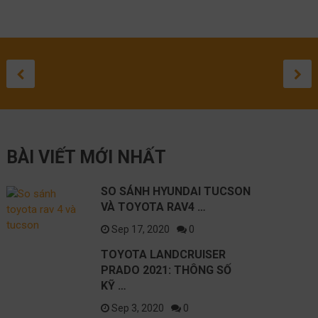
TOYOTA
ĐÁNH GIÁ
ĐÁNH GIÁ
TOYOTA
SỬA 
TO
SO SÁNH
LANDCRUISER
TOYOTA HIL
TOYOTA
CROSS 
LEXU
GR
HYUNDAI
PRADO 2021:
2020
COROLLA
2021: C
LỘ
ĐƯ
September 3, 20
August 27, 20
August 1, 2
May 10, 
April 
Apr
TUCSON VÀ
THÔNG SỐ KỸ
SUV CỠ
NH
September 17, 2020
TOYOTA
THUẬT NÀO
SẮP RA
BÀI VIẾT MỚI NHẤT
RAV4 2021
TỐT NHẤT?
TRÊN C
NISSAN
SO SÁNH HYUNDAI TUCSON
VÀ TOYOTA RAV4 …
Sep 17, 2020
0
TOYOTA LANDCRUISER
PRADO 2021: THÔNG SỐ
KỸ …
Sep 3, 2020
0