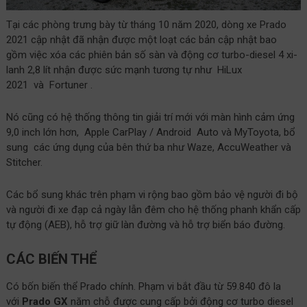
Tại các phòng trưng bày từ tháng 10 năm 2020, dòng xe Prado
2021 cập nhật đã nhận được một loạt các bản cập nhật bao
gồm việc xóa các phiên bản số sàn và động cơ turbo-diesel 4 xi-
lanh 2,8 lít nhận được sức mạnh tương tự như HiLux
2021 và Fortuner .
Nó cũng có hệ thống thông tin giải trí mới với màn hình cảm ứng
9,0 inch lớn hơn, Apple CarPlay / Android Auto và MyToyota, bổ
sung các ứng dụng của bên thứ ba như Waze, AccuWeather và
Stitcher.
Các bổ sung khác trên phạm vi rộng bao gồm bảo vệ người đi bộ
và người đi xe đạp cả ngày lẫn đêm cho hệ thống phanh khẩn cấp
tự động (AEB), hỗ trợ giữ làn đường và hỗ trợ biển báo đường.
CÁC BIẾN THỂ
Có bốn biến thể Prado chính. Phạm vi bắt đầu từ 59.840 đô la
với
Prado GX
năm chỗ được cung cấp bởi động cơ turbo diesel