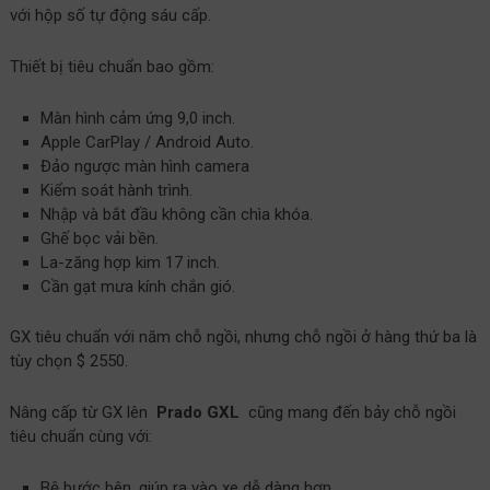
với hộp số tự động sáu cấp.
Thiết bị tiêu chuẩn bao gồm:
Màn hình cảm ứng 9,0 inch.
Apple CarPlay / Android Auto.
Đảo ngược màn hình camera
Kiểm soát hành trình.
Nhập và bắt đầu không cần chìa khóa.
Ghế bọc vải bền.
La-zăng hợp kim 17 inch.
Cần gạt mưa kính chắn gió.
GX tiêu chuẩn với năm chỗ ngồi, nhưng chỗ ngồi ở hàng thứ ba là
tùy chọn $ 2550.
Nâng cấp từ GX lên
Prado GXL
cũng mang đến bảy chỗ ngồi
tiêu chuẩn cùng với:
Bệ bước bên, giúp ra vào xe dễ dàng hơn.