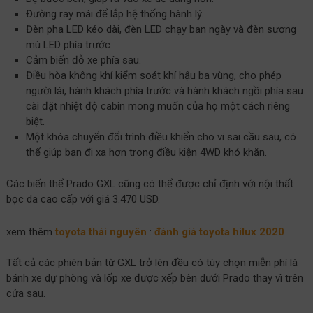
Đường ray mái để lắp hệ thống hành lý.
Đèn pha LED kéo dài, đèn LED chạy ban ngày và đèn sương
mù LED phía trước
Cảm biến đỗ xe phía sau.
Điều hòa không khí kiểm soát khí hậu ba vùng, cho phép
người lái, hành khách phía trước và hành khách ngồi phía sau
cài đặt nhiệt độ cabin mong muốn của họ một cách riêng
biệt.
Một khóa chuyển đổi trình điều khiển cho vi sai cầu sau, có
thể giúp bạn đi xa hơn trong điều kiện 4WD khó khăn.
Các biến thể Prado GXL cũng có thể được chỉ định với nội thất
bọc da cao cấp với giá 3.470 USD.
xem thêm
toyota thái nguyên
:
đánh giá toyota hilux 2020
Tất cả các phiên bản từ GXL trở lên đều có tùy chọn miễn phí là
bánh xe dự phòng và lốp xe được xếp bên dưới Prado thay vì trên
cửa sau.