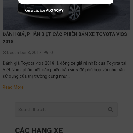
ĐÁNH GIÁ, PHÂN BIỆT CÁC PHIÊN BẢN XE TOYOTA VIOS
2018
December 3, 2017
0
Đánh giá Toyota vios 2018 là dòng xe giá rẻ nhất của Toyota tại
Việt Nam, phân biệt các phiên bản vios để phù hợp với nhu cầu
sử dụng của thị trường cũng như …
Read More
CÁC HÃNG XE