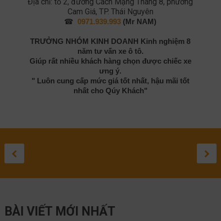
Địa chỉ: tổ 2, đường Cách Mạng Tháng 8, phường
Cam Giá, TP. Thái Nguyên
☎
0971.939.993
(Mr NAM)
TRƯỞNG NHÓM KINH DOANH
Kinh nghiệm 8
năm tư vấn xe ô tô.
Giúp rất nhiều khách hàng chọn được chiếc xe
ưng ý.
" Luôn cung cấp mức giá tốt nhất, hậu mãi tốt
nhất cho Qúy Khách"
TOYOTA
ĐÁNH GIÁ
ĐÁNH GIÁ
TOYOTA
SỬA 
TO
SO SÁNH
LANDCRUISER
TOYOTA HIL
TOYOTA
CROSS 
LEXU
GR
HYUNDAI
PRADO 2021:
2020
COROLLA
2021: C
LỘ
ĐƯ
September 3, 20
August 27, 20
August 1, 2
May 10, 
April 
Apr
TUCSON VÀ
THÔNG SỐ KỸ
SUV CỠ
NH
September 17, 2020
TOYOTA
THUẬT NÀO
SẮP RA
BÀI VIẾT MỚI NHẤT
RAV4 2021
TỐT NHẤT?
TRÊN C
NISSAN