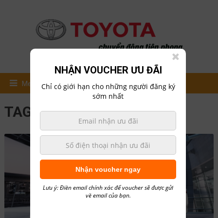
NHẬN VOUCHER ƯU ĐÃI
Menu
Chỉ có giới hạn cho những người đăng ký
sớm nhất
TAG:
ĐÁNH GIÁ XE
Nhận voucher ngay
Lưu ý: Điền email chính xác để voucher sẽ được gửi
về email của bạn.