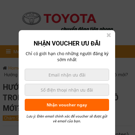
NHẬN VOUCHER ƯU ĐÃI
Menu
Chỉ có giới hạn cho những người đăng ký
sớm nhất
Home
Chăm Sóc Xe
Hướng dẫn loại bỏ mùi xăng trong xe hơi, khử mùi xe ô tô mới?
HƯỚNG DẪN LOẠI BỎ MÙI XĂNG
TRONG XE HƠI, KHỬ MÙI XE Ô TÔ
Nhận voucher ngay
MỚI?
Lưu ý: Điền email chính xác để voucher sẽ được gửi
Chăm Sóc Xe
April 22, 2018
0
hailong01
về email của bạn.
5/5 - (2 votes)