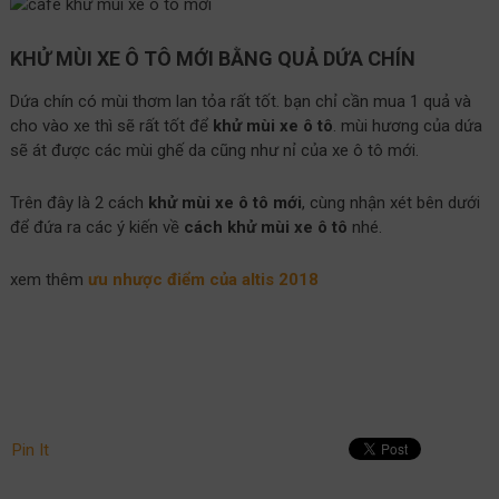
KHỬ MÙI XE Ô TÔ MỚI BẰNG QUẢ DỨA CHÍN
Dứa chín có mùi thơm lan tỏa rất tốt. bạn chỉ cần mua 1 quả và
cho vào xe thì sẽ rất tốt để
khử mùi xe ô tô
. mùi hương của dứa
sẽ át được các mùi ghế da cũng như nỉ của xe ô tô mới.
Trên đây là 2 cách
khử mùi xe ô tô mới
, cùng nhận xét bên dưới
để đứa ra các ý kiến về
cách khử mùi xe ô tô
nhé.
xem thêm
ưu nhược điểm của altis 2018
Pin It