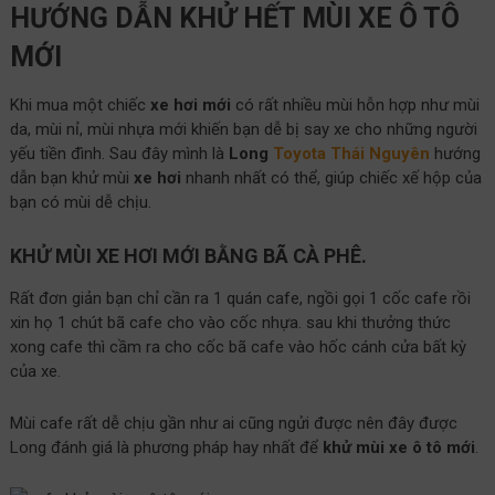
HƯỚNG DẪN KHỬ HẾT MÙI XE Ô TÔ
MỚI
Khi mua một chiếc
xe hơi mới
có rất nhiều mùi hỗn hợp như mùi
da, mùi nỉ, mùi nhựa mới khiến bạn dễ bị say xe cho những người
yếu tiền đình. Sau đây mình là
Long
Toyota Thái Nguyên
hướng
dẫn bạn khử mùi
xe hơi
nhanh nhất có thể, giúp chiếc xế hộp của
bạn có mùi dễ chịu.
KHỬ MÙI XE HƠI MỚI BẰNG BÃ CÀ PHÊ.
Rất đơn giản bạn chỉ cần ra 1 quán cafe, ngồi gọi 1 cốc cafe rồi
xin họ 1 chút bã cafe cho vào cốc nhựa. sau khi thưởng thức
xong cafe thì cầm ra cho cốc bã cafe vào hốc cánh cửa bất kỳ
của xe.
Mùi cafe rất dễ chịu gần như ai cũng ngửi được nên đây được
Long đánh giá là phương pháp hay nhất để
khử mùi xe ô tô mới
.