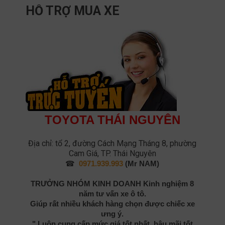
HỖ TRỢ MUA XE
TOYOTA THÁI NGUYÊN
Địa chỉ: tổ 2, đường Cách Mạng Tháng 8, phường
Cam Giá, TP. Thái Nguyên
☎
0971.939.993
(Mr NAM)
TRƯỞNG NHÓM KINH DOANH
Kinh nghiệm 8
năm tư vấn xe ô tô.
Giúp rất nhiều khách hàng chọn được chiếc xe
ưng ý.
" Luôn cung cấp mức giá tốt nhất, hậu mãi tốt