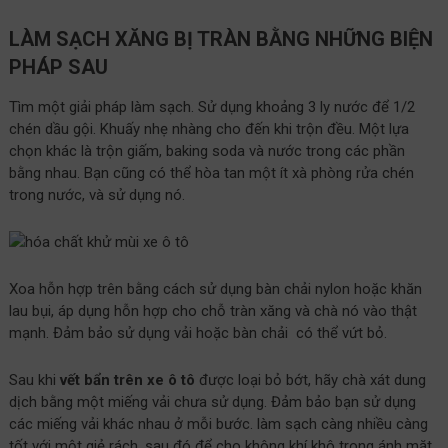
LÀM SẠCH XĂNG BỊ TRÀN BẰNG NHỮNG BIỆN
PHÁP SAU
Tìm một giải pháp làm sạch. Sử dụng khoảng 3 ly nước để 1/2
chén dầu gội. Khuấy nhẹ nhàng cho đến khi trộn đều. Một lựa
chọn khác là trộn giấm, baking soda và nước trong các phần
bằng nhau. Bạn cũng có thể hòa tan một ít xà phòng rửa chén
trong nước, và sử dụng nó.
Xoa hỗn hợp trên bằng cách sử dụng bàn chải nylon hoặc khăn
lau bụi, áp dụng hỗn hợp cho chỗ tràn xăng và chà nó vào thật
mạnh. Đảm bảo sử dụng vải hoặc bàn chải có thể vứt bỏ.
Sau khi
vết bẩn trên xe ô tô
được loại bỏ bớt, hãy chà xát dung
dịch bằng một miếng vải chưa sử dụng. Đảm bảo bạn sử dụng
các miếng vải khác nhau ở mỗi bước. làm sạch càng nhiều càng
tốt với một giẻ rách, sau đó để cho không khí khô trong ánh mặt