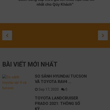
nhất cho Qúy Khách"
TOYOTA
ĐÁNH GIÁ
ĐÁNH GIÁ
TOYOTA
SỬA 
TO
SO SÁNH
LANDCRUISER
TOYOTA HIL
TOYOTA
CROSS 
LEXU
GR
HYUNDAI
PRADO 2021:
2020
COROLLA
2021: C
LỘ
ĐƯ
September 3, 20
August 27, 20
August 1, 2
May 10, 
April 
Apr
TUCSON VÀ
THÔNG SỐ KỸ
SUV CỠ
NH
September 17, 2020
TOYOTA
THUẬT NÀO
SẮP RA
BÀI VIẾT MỚI NHẤT
RAV4 2021
TỐT NHẤT?
TRÊN C
NISSAN
SO SÁNH HYUNDAI TUCSON
VÀ TOYOTA RAV4 …
Sep 17, 2020
0
TOYOTA LANDCRUISER
PRADO 2021: THÔNG SỐ
KỸ …