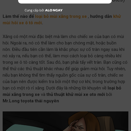
Làm thế nào để
loại bỏ mùi xăng trong xe
,
hướng dẫn
khử
mùi hôi xe ô tô mới
.
Xăng có một mùi đặc biệt mà làm cho chiếc xe của bạn có mùi
hôi. Ngoài ra, nó có thể làm cho bạn chóng mặt, hoặc buồn
nôn. Điều đầu tiên cần làm là khắc phục sự cố tràn ngay sau khi
nó xảy ra, nếu bạn có thể, làm mọi cách loại bỏ càng nhiều khí
trong xe ô tô càng tốt. Sau đó, bạn phải tẩy vết tràn. Bạn cũng có
thể thử các thủ thuật khác nhau để giúp giảm mùi hôi. Tuy nhiên,
nếu bạn không thể tìm thấy nguồn gốc của sự cố tràn, chiếc xe
của bạn nên được kiểm tra bởi một thợ cơ khí, trong trường hợp
bạn có một rò rỉ xăng. Dưới đây là những lời khuyên về
loại bỏ
mùi xăng trong xe
và
thủ thuật khử mùi xe oto mới
bởi
Mr.Long
toyota thái nguyên