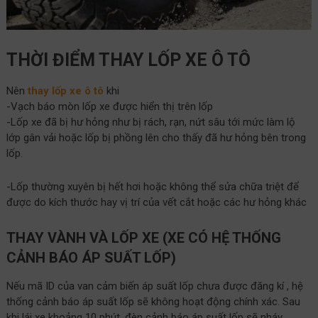
THỜI ĐIỂM THAY LỐP XE Ô TÔ
Nên
thay lốp xe ô tô
khi
-Vạch báo mòn lốp xe được hiển thị trên lốp
-Lốp xe đã bị hư hỏng như bị rách, rạn, nứt sâu tới mức làm lộ
lớp gân vải hoặc lốp bị phồng lên cho thấy đã hư hỏng bên trong
lốp.
-Lốp thường xuyên bị hết hơi hoặc không thể sửa chữa triệt để
được do kích thước hay vị trí của vết cắt hoặc các hư hỏng khác
THAY VÀNH VÀ LỐP XE (XE CÓ HỆ THỐNG
CẢNH BÁO ÁP SUẤT LỐP)
Nếu mã ID của van cảm biến áp suất lốp chưa được đăng kí , hệ
thống cảnh báo áp suất lốp sẽ không hoạt động chính xác. Sau
khi lái xe khoảng 10 phút, đèn cảnh báo áp suất lốp sẽ nháy