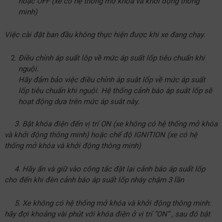
hoặc OFF (xe có hệ thống mở khóa và khởi động thông
minh)
Việc cài đặt ban đầu không thực hiện được khi xe đang chạy.
Điều chỉnh áp suất lôp về mức áp suất lốp tiêu chuẩn khi
nguội.
Hãy đảm bảo việc điều chỉnh áp suât lốp về mức áp suất
lốp tiêu chuẩn khi nguội. Hệ thống cảnh báo áp suât lốp sẽ
hoạt động dựa trên mức áp suât này.
3. Bật khóa điện đến vị trí ON (xe không có hệ thống mở khóa
và khởi động thông minh) hoặc chế độ IGNITION (xe có hệ
thống mở khóa và khởi động thông minh)
4. Hãy ấn và giữ vào công tắc đặt lại cảnh báo áp suất lốp
cho đến khi đèn cảnh báo áp suất lốp nháy chậm 3 lần
5. Xe không có hệ thống mở khóa và khởi động thông minh:
hãy đợi khoảng vài phút với khóa điện ở vị trí “ON” , sau đó bật