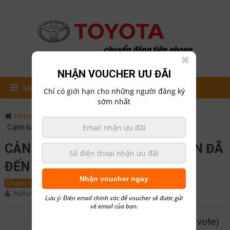
NHẬN VOUCHER ƯU ĐÃI
Menu
Chỉ có giới hạn cho những người đăng ký
sớm nhất
Home
Chăm Sóc Xe
Cảnh báo lốp xe ô tô của bạn đã đến hạn thay thế.
CẢNH BÁO LỐP XE Ô TÔ CỦA BẠN ĐÃ
ĐẾN HẠN THAY THẾ.
Nhận voucher ngay
Chăm Sóc Xe
Tin Tức
September 28, 2017
0
hailong01
thay lốp
Lưu ý: Điền email chính xác để voucher sẽ được gửi
về email của bạn.
5/5 - (1 vote)