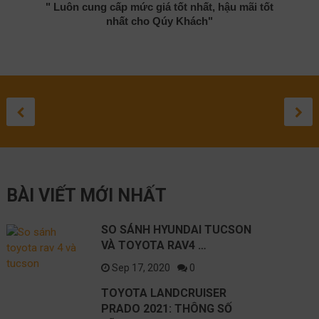
" Luôn cung cấp mức giá tốt nhất, hậu mãi tốt
nhất cho Qúy Khách"
TOYOTA
ĐÁNH GIÁ
ĐÁNH GIÁ
TOYOTA
SỬA 
TO
SO SÁNH
LANDCRUISER
TOYOTA HIL
TOYOTA
CROSS 
LEXU
GR
HYUNDAI
PRADO 2021:
2020
COROLLA
2021: C
LỘ
ĐƯ
September 3, 20
August 27, 20
August 1, 2
May 10, 
April 
Apr
TUCSON VÀ
THÔNG SỐ KỸ
SUV CỠ
NH
September 17, 2020
TOYOTA
THUẬT NÀO
SẮP RA
BÀI VIẾT MỚI NHẤT
RAV4 2021
TỐT NHẤT?
TRÊN C
NISSAN
SO SÁNH HYUNDAI TUCSON
VÀ TOYOTA RAV4 …
Sep 17, 2020
0
TOYOTA LANDCRUISER
PRADO 2021: THÔNG SỐ