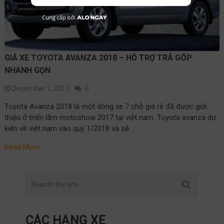
GIÁ XE TOYOTA AVANZA 2018 – HỖ TRỢ TRẢ GÓP
NHANH GỌN
December 1, 2017
0
Toyota Avanza 2018 là một dòng xe 7 chỗ giá rẻ đã được giới
thiệu ở triển lãm motoshow 2017 tại việt nam. Toyota avanza dự
kiến về việt nam vào quý 1/2018 và sẽ …
Read More
CÁC HÃNG XE