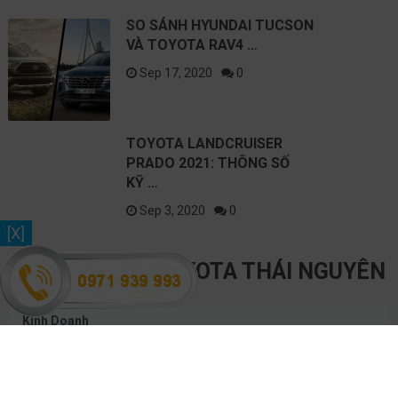
SO SÁNH HYUNDAI TUCSON
VÀ TOYOTA RAV4 …
Sep 17, 2020
0
TOYOTA LANDCRUISER
PRADO 2021: THÔNG SỐ
KỸ …
Sep 3, 2020
0
[X]
GIỜ LÀM VIỆC TOYOTA THÁI NGUYÊN
Kinh Doanh
Thứ 2- CN:
7:30am – 5:00pm