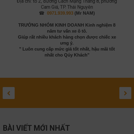
Địa chỉ: tổ 2, đường Cách Mạng Tháng 8, phường
Cam Giá, TP. Thái Nguyên
☎
0971.939.993
(Mr NAM)
TRƯỞNG NHÓM KINH DOANH
Kinh nghiệm 8
năm tư vấn xe ô tô.
Giúp rất nhiều khách hàng chọn được chiếc xe
ưng ý.
" Luôn cung cấp mức giá tốt nhất, hậu mãi tốt
nhất cho Qúy Khách"
TOYOTA
ĐÁNH GIÁ
ĐÁNH GIÁ
TOYOTA
SỬA 
TO
SO SÁNH
LANDCRUISER
TOYOTA HIL
TOYOTA
CROSS 
LEXU
GR
HYUNDAI
PRADO 2021:
2020
COROLLA
2021: C
LỘ
ĐƯ
September 3, 20
August 27, 20
August 1, 2
May 10, 
April 
Apr
TUCSON VÀ
THÔNG SỐ KỸ
SUV CỠ
NH
September 17, 2020
TOYOTA
THUẬT NÀO
SẮP RA
BÀI VIẾT MỚI NHẤT
RAV4 2021
TỐT NHẤT?
TRÊN C
NISSAN