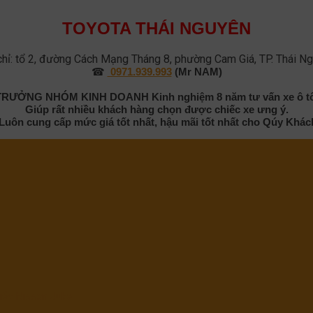
TOYOTA THÁI NGUYÊN
chỉ: tổ 2, đường Cách Mạng Tháng 8, phường Cam Giá, TP. Thái N
☎
0971.939.993
(Mr NAM)
TRƯỞNG NHÓM KINH DOANH
Kinh nghiệm 8 năm tư vấn xe ô t
Giúp rất nhiều khách hàng chọn được chiếc xe ưng ý.
 Luôn cung cấp mức giá tốt nhất, hậu mãi tốt nhất cho Qúy Khác
iếc Nissan Juke