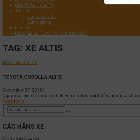
Giới Thiệu Công Ty
Tin Tức
Chăm Sóc Xe
Đánh giá xe
Liên Hệ
Bảng giá xe TOYOTA THÁI NGUYÊN
TAG:
XE ALTIS
TOYOTA COROLLA ALTIS
December 27, 2015
0
Ngày xưa, việc sở hữu một chiếc xe ô tô là một điều người ta khôn
Read More
CÁC HÃNG XE