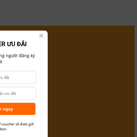
R ƯU ĐÃI
ững người đăng ký
t
r ngay
ể voucher sẽ được gửi
 bạn.