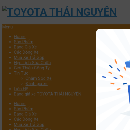
Menu
Home
Sản Phẩm
Bảng Giá Xe
Các Dòng Xe
Mua Xe Trả Góp
Hẹn Lịch Sửa Chữa
Giới Thiệu Công Ty
Tin Tức
Chăm Sóc Xe
Đánh giá xe
Liên Hệ
Bảng giá xe TOYOTA THÁI NGUYÊN
Home
Sản Phẩm
Bảng Giá Xe
Các Dòng Xe
Mua Xe Trả Góp
Hẹn Lịch Sửa Chữa