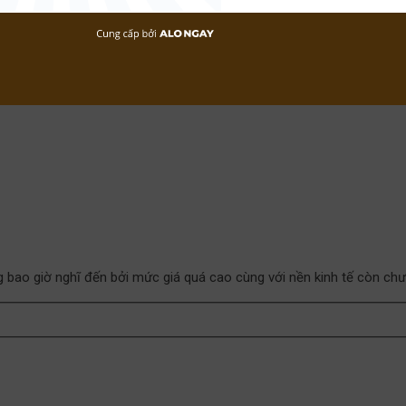
g bao giờ nghĩ đến bởi mức giá quá cao cùng với nền kinh tế còn chư