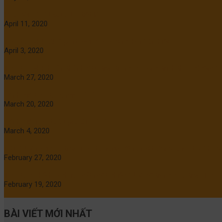
Sửa đổi 2020 Lexus LC tiết lộ
April 11, 2020
Toyota C-HR GR Sport mới được đăng ký nhãn hiệu
April 3, 2020
Toyota C-HR hoàn thành đầu tiên trong chương trình thử nghiệm S
March 27, 2020
Đánh giá toyota camry 2020
March 20, 2020
Đánh giá Toyota Supra GT 2020
March 4, 2020
Mẫu SUV mới dựa trên Toyota Yaris để ra mắt Geneva Motor Show
February 27, 2020
Toyota có kế hoạch ra mắt một chiếc SUV cỡ trung dựa trên Toyot
February 19, 2020
BÀI VIẾT MỚI NHẤT