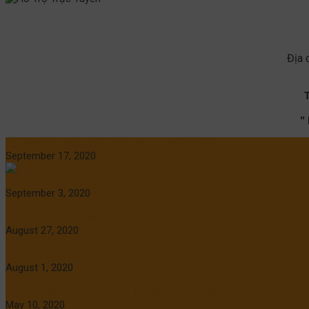
Địa 
"
So sánh Hyundai Tucson và Toyota RAV4 2021
September 17, 2020
Toyota LandCruiser Prado 2021: Thông số kỹ thuật nào tốt nhất?
September 3, 2020
Đánh giá toyota Hilux 2020
August 27, 2020
Đánh giá xe Toyota Corolla UK
August 1, 2020
Toyota Yaris Cross mới 2021: chiếc SUV cỡ nhỏ sắp ra mắt trên ch
May 10, 2020