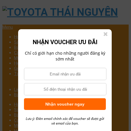
Menu
Home
NHẬN VOUCHER ƯU ĐÃI
Sản Phẩm
Bảng Giá Xe
Các Dòng Xe
Chỉ có giới hạn cho những người đăng ký
Mua Xe Trả Góp
sớm nhất
Hẹn Lịch Sửa Chữa
Giới Thiệu Công Ty
Tin Tức
Chăm Sóc Xe
Đánh giá xe
Liên Hệ
Bảng giá xe TOYOTA THÁI NGUYÊN
Home
Nhận voucher ngay
Sản Phẩm
Bảng Giá Xe
Lưu ý: Điền email chính xác để voucher sẽ được gửi
Các Dòng Xe
về email của bạn.
Mua Xe Trả Góp
Hẹn Lịch Sửa Chữa