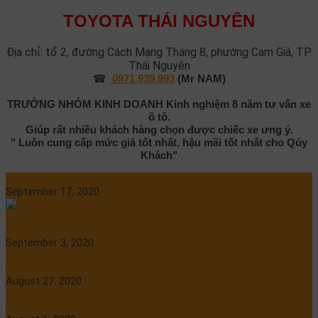
TOYOTA THÁI NGUYÊN
Địa chỉ: tổ 2, đường Cách Mạng Tháng 8, phường Cam Giá, TP.
Thái Nguyên
☎
0971.939.993
(Mr NAM)
TRƯỞNG NHÓM KINH DOANH
Kinh nghiệm 8 năm tư vấn xe
ô tô.
Giúp rất nhiều khách hàng chọn được chiếc xe ưng ý.
" Luôn cung cấp mức giá tốt nhất, hậu mãi tốt nhất cho Qúy
Khách"
So sánh Hyundai Tucson và Toyota RAV4 2021
September 17, 2020
Toyota LandCruiser Prado 2021: Thông số kỹ thuật nào tốt
nhất?
September 3, 2020
Đánh giá toyota Hilux 2020
August 27, 2020
Đánh giá xe Toyota Corolla UK