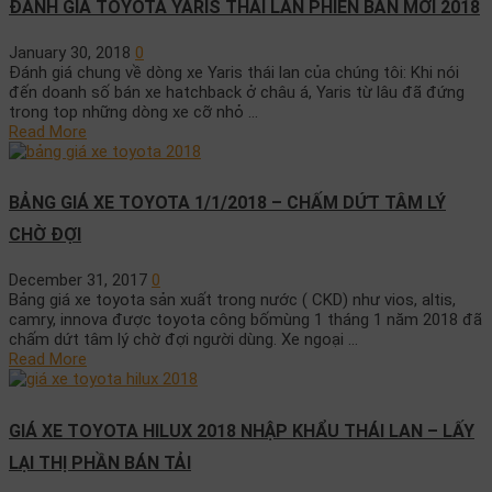
ĐÁNH GIÁ TOYOTA YARIS THÁI LAN PHIÊN BẢN MỚI 2018
January 30, 2018
0
Đánh giá chung về dòng xe Yaris thái lan của chúng tôi: Khi nói
đến doanh số bán xe hatchback ở châu á, Yaris từ lâu đã đứng
trong top những dòng xe cỡ nhỏ …
Read More
BẢNG GIÁ XE TOYOTA 1/1/2018 – CHẤM DỨT TÂM LÝ
CHỜ ĐỢI
December 31, 2017
0
Bảng giá xe toyota sản xuất trong nước ( CKD) như vios, altis,
camry, innova được toyota công bốmùng 1 tháng 1 năm 2018 đã
chấm dứt tâm lý chờ đợi người dùng. Xe ngoại …
Read More
GIÁ XE TOYOTA HILUX 2018 NHẬP KHẨU THÁI LAN – LẤY
LẠI THỊ PHẦN BÁN TẢI