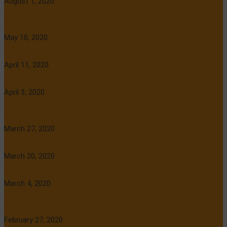
August 1, 2020
Toyota Yaris Cross mới 2021: chiếc SUV cỡ nhỏ sắp ra mắt trên
chiếc Nissan Juke
May 10, 2020
Sửa đổi 2020 Lexus LC tiết lộ
April 11, 2020
Toyota C-HR GR Sport mới được đăng ký nhãn hiệu
April 3, 2020
Toyota C-HR hoàn thành đầu tiên trong chương trình thử
nghiệm SUV của chúng tôi
March 27, 2020
Đánh giá toyota camry 2020
March 20, 2020
Đánh giá Toyota Supra GT 2020
March 4, 2020
Mẫu SUV mới dựa trên Toyota Yaris để ra mắt Geneva Motor
Show
February 27, 2020