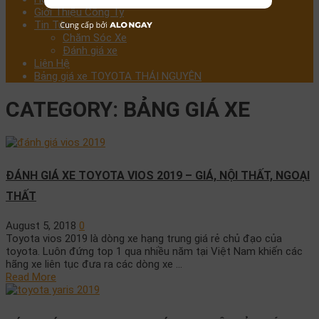
Giới Thiệu Công Ty
Tin Tức
Chăm Sóc Xe
Đánh giá xe
Liên Hệ
Bảng giá xe TOYOTA THÁI NGUYÊN
CATEGORY:
BẢNG GIÁ XE
ĐÁNH GIÁ XE TOYOTA VIOS 2019 – GIÁ, NỘI THẤT, NGOẠI
THẤT
August 5, 2018
0
Toyota vios 2019 là dòng xe hạng trung giá rẻ chủ đạo của
toyota. Luôn đứng top 1 qua nhiều năm tại Việt Nam khiến các
hãng xe liên tục đưa ra các dòng xe …
Read More