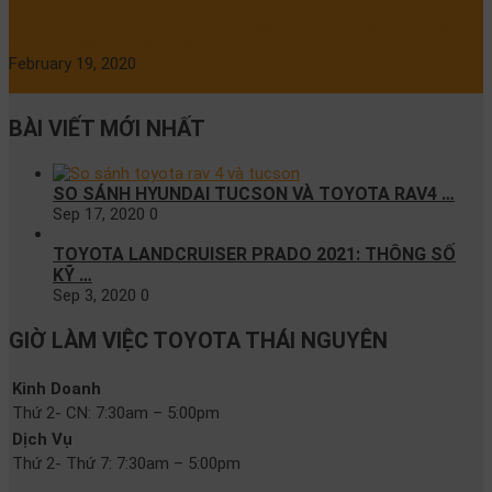
Toyota có kế hoạch ra mắt một chiếc SUV cỡ trung dựa trên
Toyota Yaris vào giữa năm 2020
February 19, 2020
BÀI VIẾT MỚI NHẤT
SO SÁNH HYUNDAI TUCSON VÀ TOYOTA RAV4 …
Sep 17, 2020
0
TOYOTA LANDCRUISER PRADO 2021: THÔNG SỐ
KỸ …
Sep 3, 2020
0
GIỜ LÀM VIỆC TOYOTA THÁI NGUYÊN
Kinh Doanh
Thứ 2- CN:
7:30am – 5:00pm
Dịch Vụ
Thứ 2- Thứ 7:
7:30am – 5:00pm