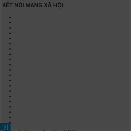
KẾT NỐI MẠNG XÃ HỘI
[X]