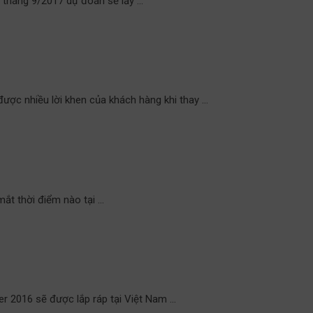
ừ tháng 9/2017 dự đoán sẽ lấy …
ợc nhiều lời khen của khách hàng khi thay …
ắt thời điểm nào tại …
er 2016 sẽ được lắp ráp tại Việt Nam …