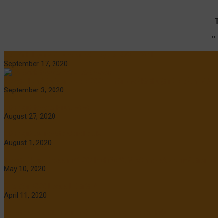
"
So sánh Hyundai Tucson và Toyota RAV4 2021
September 17, 2020
Toyota LandCruiser Prado 2021: Thông số kỹ thuật nào tốt nhất?
September 3, 2020
Đánh giá toyota Hilux 2020
August 27, 2020
Đánh giá xe Toyota Corolla UK
August 1, 2020
Toyota Yaris Cross mới 2021: chiếc SUV cỡ nhỏ sắp ra mắt trên ch
May 10, 2020
Sửa đổi 2020 Lexus LC tiết lộ
April 11, 2020
Toyota C-HR GR Sport mới được đăng ký nhãn hiệu