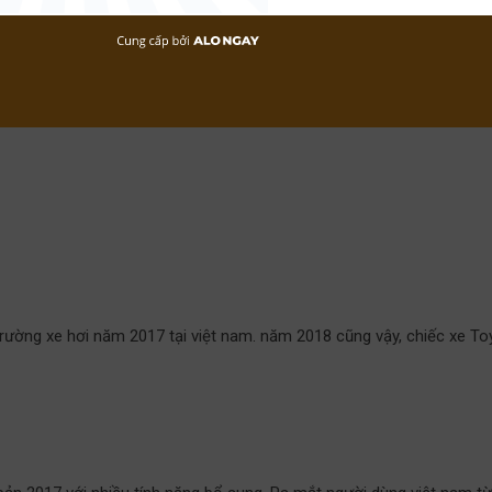
trường xe hơi năm 2017 tại việt nam. năm 2018 cũng vậy, chiếc xe T