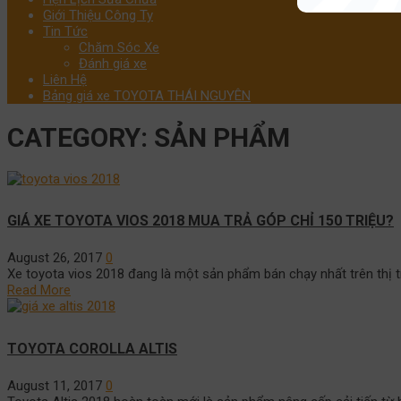
Giới Thiệu Công Ty
Tin Tức
Chăm Sóc Xe
Đánh giá xe
Liên Hệ
Bảng giá xe TOYOTA THÁI NGUYÊN
CATEGORY:
SẢN PHẨM
GIÁ XE TOYOTA VIOS 2018 MUA TRẢ GÓP CHỈ 150 TRIỆU?
August 26, 2017
0
Xe toyota vios 2018 đang là một sản phẩm bán chạy nhất trên thị 
Read More
TOYOTA COROLLA ALTIS
August 11, 2017
0