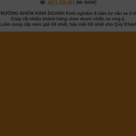
☎
0971.939.993
(Mr NAM)
TRƯỞNG NHÓM KINH DOANH
Kinh nghiệm 8 năm tư vấn xe ô t
Giúp rất nhiều khách hàng chọn được chiếc xe ưng ý.
 Luôn cung cấp mức giá tốt nhất, hậu mãi tốt nhất cho Qúy Khác
iếc Nissan Juke