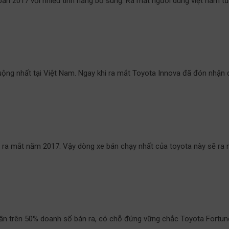
bản 2017 với nhiều tính năng bổ sung. Ra mắt người dùng việt nam t
g nhất tại Việt Nam. Ngay khi ra mắt Toyota Innova đã đón nhận đư
ố ra mắt năm 2017. Vậy dòng xe bán chạy nhất của toyota này sẽ ra m
phần trên 50% doanh số bán ra, có chỗ đứng vững chắc Toyota Fortun