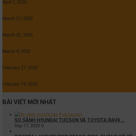
April 3, 2020
Toyota C-HR hoàn thành đầu tiên trong chương trình thử nghiệm S
March 27, 2020
Đánh giá toyota camry 2020
March 20, 2020
Đánh giá Toyota Supra GT 2020
March 4, 2020
Mẫu SUV mới dựa trên Toyota Yaris để ra mắt Geneva Motor Show
February 27, 2020
Toyota có kế hoạch ra mắt một chiếc SUV cỡ trung dựa trên Toyot
February 19, 2020
BÀI VIẾT MỚI NHẤT
SO SÁNH HYUNDAI TUCSON VÀ TOYOTA RAV4 …
Sep 17, 2020
0