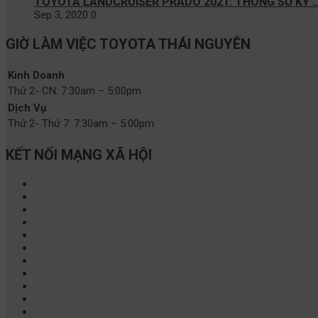
TOYOTA LANDCRUISER PRADO 2021: THÔNG SỐ KỸ 
Sep 3, 2020
0
GIỜ LÀM VIỆC TOYOTA THÁI NGUYÊN
Kinh Doanh
Thứ 2- CN:
7:30am – 5:00pm
Dịch Vụ
Thứ 2- Thứ 7:
7:30am – 5:00pm
KẾT NỐI MẠNG XÃ HỘI