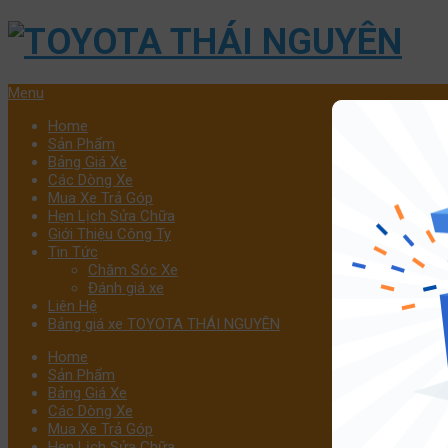
Menu
Home
Sản Phẩm
Bảng Giá Xe
Các Dòng Xe
Mua Xe Trả Góp
Hẹn Lịch Sửa Chữa
Giới Thiệu Công Ty
Tin Tức
Chăm Sóc Xe
Đánh giá xe
Liên Hệ
Bảng giá xe TOYOTA THÁI NGUYÊN
Home
Sản Phẩm
Bảng Giá Xe
Các Dòng Xe
Mua Xe Trả Góp
Hẹn Lịch Sửa Chữa