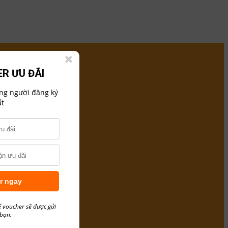
R ƯU ĐÃI
ững người đăng ký
t
r ngay
ể voucher sẽ được gửi
 bạn.