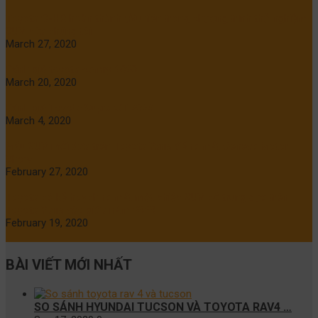
Toyota C-HR hoàn thành đầu tiên trong chương trình thử nghiệm
SUV của chúng tôi
March 27, 2020
Đánh giá toyota camry 2020
March 20, 2020
Đánh giá Toyota Supra GT 2020
March 4, 2020
Mẫu SUV mới dựa trên Toyota Yaris để ra mắt Geneva Motor
Show
February 27, 2020
Toyota có kế hoạch ra mắt một chiếc SUV cỡ trung dựa trên
Toyota Yaris vào giữa năm 2020
February 19, 2020
BÀI VIẾT MỚI NHẤT
SO SÁNH HYUNDAI TUCSON VÀ TOYOTA RAV4 …