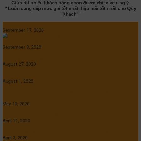
Giúp rất nhiều khách hàng chọn được chiếc xe ưng ý.
" Luôn cung cấp mức giá tốt nhất, hậu mãi tốt nhất cho Qúy
Khách"
So sánh Hyundai Tucson và Toyota RAV4 2021
September 17, 2020
Toyota LandCruiser Prado 2021: Thông số kỹ thuật nào tốt nhất?
September 3, 2020
Đánh giá toyota Hilux 2020
August 27, 2020
Đánh giá xe Toyota Corolla UK
August 1, 2020
Toyota Yaris Cross mới 2021: chiếc SUV cỡ nhỏ sắp ra mắt trên
chiếc Nissan Juke
May 10, 2020
Sửa đổi 2020 Lexus LC tiết lộ
April 11, 2020
Toyota C-HR GR Sport mới được đăng ký nhãn hiệu
April 3, 2020