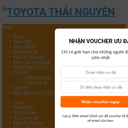
Menu
Home
NHẬN VOUCHER ƯU Đ
Sản Phẩm
Bảng Giá Xe
Các Dòng Xe
Chỉ có giới hạn cho những người đ
Mua Xe Trả Góp
sớm nhất
Hẹn Lịch Sửa Chữa
Giới Thiệu Công Ty
Tin Tức
Chăm Sóc Xe
Đánh giá xe
Liên Hệ
Bảng giá xe TOYOTA THÁI NGUYÊN
Home
Nhận voucher ngay
Sản Phẩm
Bảng Giá Xe
Lưu ý: Điền email chính xác để voucher sẽ 
Các Dòng Xe
về email của bạn.
Mua Xe Trả Góp
Hẹn Lịch Sửa Chữa