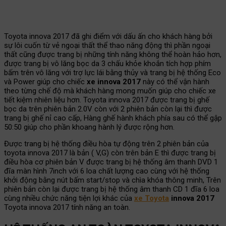
Toyota innova 2017 đã ghi điểm với dấu ấn cho khách hàng bởi
sự lôi cuốn từ vẻ ngoại thất thể thao năng động thì phần ngoại
thất cũng được trang bị những tính năng không thể hoàn hảo hơn,
được trang bị vô lăng bọc da 3 chấu khỏe khoắn tích hợp phím
bấm trên vô lăng với trợ lực lái bằng thủy và trang bị hệ thống Eco
và Power giúp cho chiếc
xe innova 2017
này có thể vận hành
theo từng chế độ mà khách hàng mong muốn giúp cho chiếc xe
tiết kiệm nhiên liệu hơn. Toyota innova 2017 được trang bị ghế
bọc da trên phiên bản 2.0V còn với 2 phiên bản còn lại thì được
trang bị ghế nỉ cao cấp, Hàng ghế hành khách phía sau có thể gập
50:50 giúp cho phần khoang hành lý được rộng hơn.
Được trang bị hệ thống điều hòa tự động trên 2 phiên bản của
toyota innova 2017 là bản ( V,G) còn trên bản E thì được trang bị
điều hòa cơ phiên bản V được trang bị hệ thống âm thanh DVD 1
đĩa màn hình 7inch với 6 loa chất lượng cao cùng với hệ thống
khởi động bằng nút bấm start/stop và chìa khóa thông minh, Trên
phiên bản còn lại được trang bị hệ thống âm thanh CD 1 đĩa 6 loa
cùng nhiều chức năng tiện lợi khác của
xe Toyota
innova 2017
Toyota innova 2017 tính năng an toàn.