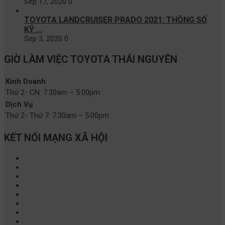
Sep 17, 2020
0
TOYOTA LANDCRUISER PRADO 2021: THÔNG SỐ
KỸ …
Sep 3, 2020
0
GIỜ LÀM VIỆC TOYOTA THÁI NGUYÊN
Kinh Doanh
Thứ 2- CN:
7:30am – 5:00pm
Dịch Vụ
Thứ 2- Thứ 7:
7:30am – 5:00pm
KẾT NỐI MẠNG XÃ HỘI