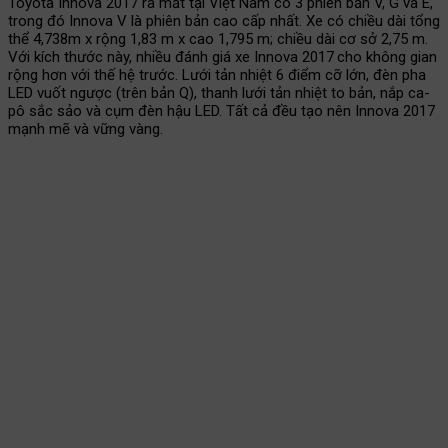
Toyota Innova 2017 ra mắt tại Việt Nam có 3 phiên bản V, G và E,
trong đó Innova V là phiên bản cao cấp nhất. Xe có chiều dài tổng
thể 4,738m x rộng 1,83 m x cao 1,795 m; chiều dài cơ sở 2,75 m.
Với kích thước này, nhiều đánh giá xe Innova 2017 cho không gian
rộng hơn với thế hệ trước. Lưới tản nhiệt 6 điểm cỡ lớn, đèn pha
LED vuốt ngược (trên bản Q), thanh lưới tản nhiệt to bản, nắp ca-
pô sắc sảo và cụm đèn hậu LED. Tất cả đều tạo nên Innova 2017
mạnh mẽ và vững vàng.