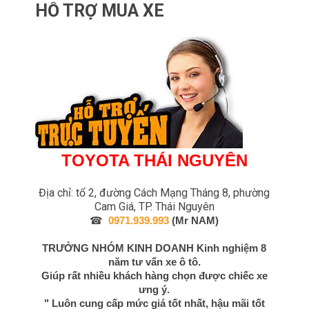
HỖ TRỢ MUA XE
TOYOTA THÁI NGUYÊN
Địa chỉ: tổ 2, đường Cách Mạng Tháng 8, phường
Cam Giá, TP. Thái Nguyên
☎
0971.939.993
(Mr NAM)
TRƯỞNG NHÓM KINH DOANH
Kinh nghiệm 8
năm tư vấn xe ô tô.
Giúp rất nhiều khách hàng chọn được chiếc xe
ưng ý.
" Luôn cung cấp mức giá tốt nhất, hậu mãi tốt