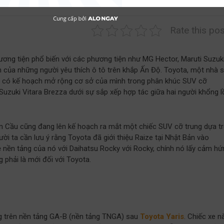
1
Rate this pos
ương tiện phổ biến với các phương tiện như MG Hector, Maruti Suzuk
h của những người yêu thích ô tô trên khắp Ấn Độ. Toyota, một nhà 
g có kế hoạch mở rộng cơ sở của mình trong phân khúc SUV cỡ
 Suzuki Vitara Brezza dưới sự sắp xếp hợp tác giữa hai người khổng l
n Cầu cũng đang lên kế hoạch ra mắt một chiếc SUV cỡ trung dựa t
ười ta cần lưu ý rằng Toyota đã giới thiệu Raize tại Nhật Bản vào
 nền tảng của nó với Daihatsu Rocky với Rocky, chính nó lấy cảm hứ
 phải là mới đối với Toyota.
ng trên nền tảng GA-B (nền tảng TNGA) sau
Toyota Yaris
. Chiếc xe n