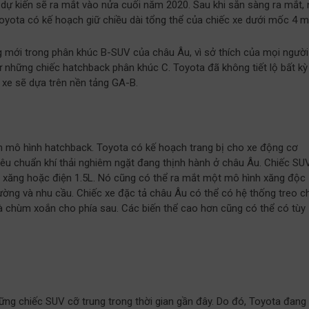
ự kiến ​​sẽ ra mắt vào nửa cuối năm 2020. Sau khi sẵn sàng ra mắt,
Toyota có kế hoạch giữ chiều dài tổng thể của chiếc xe dưới mốc 4 m
mới trong phân khúc B-SUV của châu Âu, vì sở thích của mọi người
những chiếc hatchback phân khúc C. Toyota đã không tiết lộ bất kỳ
c xe sẽ dựa trên nền tảng GA-B.
ơn mô hình hatchback. Toyota có kế hoạch trang bị cho xe động cơ
iêu chuẩn khí thải nghiêm ngặt đang thịnh hành ở châu Âu. Chiếc SU
g xăng hoặc điện 1.5L. Nó cũng có thể ra mắt một mô hình xăng độc
trường và nhu cầu. Chiếc xe đặc tả châu Âu có thể có hệ thống treo c
 chùm xoắn cho phía sau. Các biến thể cao hơn cũng có thể có tùy
hững chiếc SUV cỡ trung trong thời gian gần đây. Do đó, Toyota đang