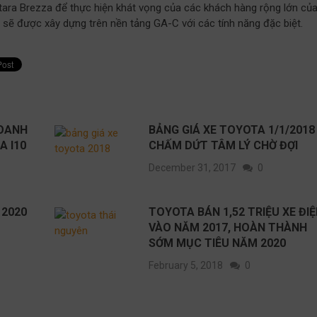
itara Brezza để thực hiện khát vọng của các khách hàng rộng lớn củ
 sẽ được xây dựng trên nền tảng GA-C với các tính năng đặc biệt.
OANH
BẢNG GIÁ XE TOYOTA 1/1/2018
A I10
CHẤM DỨT TÂM LÝ CHỜ ĐỢI
December 31, 2017
0
 2020
TOYOTA BÁN 1,52 TRIỆU XE ĐI
VÀO NĂM 2017, HOÀN THÀNH
SỚM MỤC TIÊU NĂM 2020
February 5, 2018
0