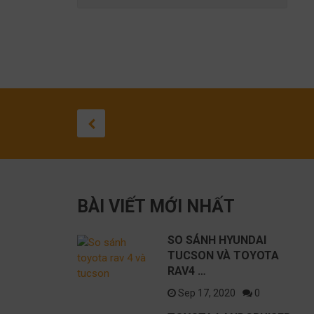
SO SÁNH
L
HYUNDAI
P
S
TUCSON VÀ
T
September 17, 2020
TOYOTA
T
BÀI VIẾT MỚI NHẤT
RAV4 2021
T
SO SÁNH HYUNDAI
TUCSON VÀ TOYOTA
RAV4 …
Sep 17, 2020
0