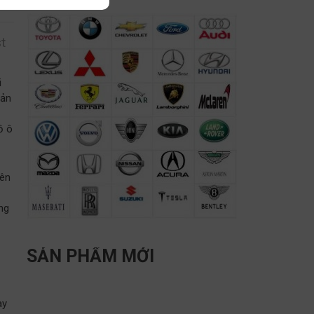
t
i
sản
ồ ô
rên
ng
SẢN PHẨM MỚI
ày