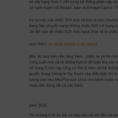
sẽ xếp hạng dưới C-HR trong hệ thống phân cấp và d
sẽ cạnh tranh với Nissan Juke và Renault Captur . 
Sự ra mắt của chiếc SUV mới sẽ mở ra một chương 
đang dần chuyển sang những chiếc SUV cỡ trung từ 
chi tiết nào về chiếc SUV mới ngoài thực tế là chiế
xem thêm:
so sánh mazda 6 và camry
Mặc dù dựa trên nền tảng Yaris , chiếc xe sẽ lớn h
công suất nhỏ và hệ thống hybrid để tuân thủ các t
cỡ trung 5 chỗ này cũng có thể đi kèm với hệ thốn
quyền, trong tương lai tùy thuộc vào điều kiện thị 
lượng cao như MacPherson Strut cho bánh trước và
chọn dẫn động tất cả các bánh.
yaris 2020
Thị trường ô tô Ấn Độ có nhu cầu rất lớn đối với n