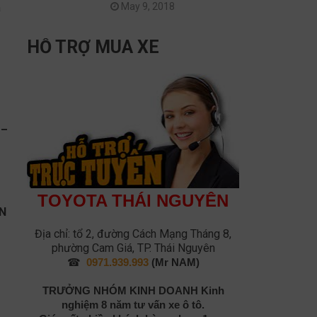
May 9, 2018
a
HỖ TRỢ MUA XE
 –
TOYOTA THÁI NGUYÊN
ỆN
Địa chỉ: tổ 2, đường Cách Mạng Tháng 8,
phường Cam Giá, TP. Thái Nguyên
☎
0971.939.993
(Mr NAM)
TRƯỞNG NHÓM KINH DOANH
Kinh
nghiệm 8 năm tư vấn xe ô tô.