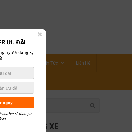
R ƯU ĐÃI
ững người đăng ký
t
ới Thiệu Công Ty
Tin Tức
Liên Hệ
r ngay
ÊN
ể voucher sẽ được gửi
 bạn.
CÁC HÃNG XE