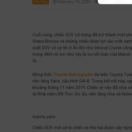
Tin Tức
February 19, 2020
0
hailong0
Cuối cùng, chiếc SUV cỡ trung đã trở thành một ph
Vitara Brezza và những chiếc khác lọt vào mắt xan
xuất SUV có uy tín ở Ấn Độ như Innova Crysta cũn
trung. Một nỗ lực như vậy là sự nổi loạn của Maruti
tô.
Đồng thời,
Toyota thái nguyên
dự kiến Toyota Toà
nền tảng Yaris, cấu hình GA-B. Trong kết nối này, ng
khoảng tháng 11 năm 2019. Chiếc xe này đã chia sẻ
từ Khái niệm DN Trec. Do đó, nền tảng chia sẻ không
toyota yaris
Chiếc SUV mới sẽ là chiếc xe thứ hai được xây dự