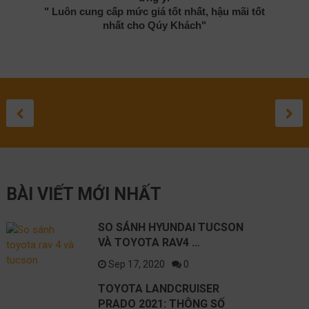
" Luôn cung cấp mức giá tốt nhất, hậu mãi tốt
nhất cho Qúy Khách"
TOYOTA
ĐÁNH GIÁ
ĐÁNH GIÁ
TOYOTA
SỬA 
TO
SO SÁNH
LANDCRUISER
TOYOTA HIL
TOYOTA
CROSS 
LEXU
GR
HYUNDAI
PRADO 2021:
2020
COROLLA
2021: C
LỘ
ĐƯ
September 3, 20
August 27, 20
August 1, 2
May 10, 
April 
Apr
TUCSON VÀ
THÔNG SỐ KỸ
SUV CỠ
NH
September 17, 2020
TOYOTA
THUẬT NÀO
SẮP RA
BÀI VIẾT MỚI NHẤT
RAV4 2021
TỐT NHẤT?
TRÊN C
NISSAN
SO SÁNH HYUNDAI TUCSON
VÀ TOYOTA RAV4 …
Sep 17, 2020
0
TOYOTA LANDCRUISER
PRADO 2021: THÔNG SỐ