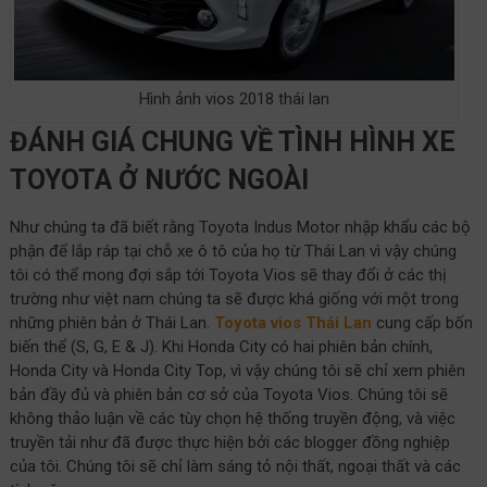
Hình ảnh vios 2018 thái lan
ĐÁNH GIÁ CHUNG VỀ TÌNH HÌNH XE
TOYOTA Ở NƯỚC NGOÀI
Như chúng ta đã biết rằng Toyota Indus Motor nhập khẩu các bộ
phận để lắp ráp tại chỗ xe ô tô của họ từ Thái Lan vì vậy chúng
tôi có thể mong đợi sắp tới Toyota Vios sẽ thay đổi ở các thị
trường như việt nam chúng ta sẽ được khá giống với một trong
những phiên bản ở Thái Lan.
Toyota vios Thái Lan
cung cấp bốn
biến thể (S, G, E & J). Khi Honda City có hai phiên bản chính,
Honda City và Honda City Top, vì vậy chúng tôi sẽ chỉ xem phiên
bản đầy đủ và phiên bản cơ sở của Toyota Vios. Chúng tôi sẽ
không thảo luận về các tùy chọn hệ thống truyền động, và việc
truyền tải như đã được thực hiện bởi các blogger đồng nghiệp
của tôi. Chúng tôi sẽ chỉ làm sáng tỏ nội thất, ngoại thất và các