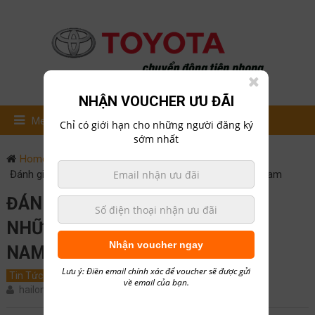
NHẬN VOUCHER ƯU ĐÃI
Menu
Chỉ có giới hạn cho những người đăng ký
sớm nhất
Home
Tin Tức
Đánh giá Toyota vios 2018 những nước láng giềng việt nam
ĐÁNH GIÁ TOYOTA VIOS 2018
NHỮNG NƯỚC LÁNG GIỀNG VIỆT
Nhận voucher ngay
NAM
Lưu ý: Điền email chính xác để voucher sẽ được gửi
Tin Tức
Đánh giá xe
February 28, 2018
0
về email của bạn.
hailong01