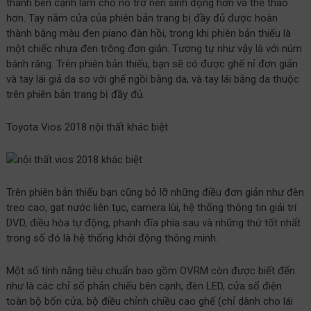
thanh bên cạnh làm cho nó trở nên sinh động hơn và thể thao
hơn. Tay nắm cửa của phiên bản trang bị đầy đủ được hoàn
thành bằng màu đen piano đàn hồi, trong khi phiên bản thiếu là
một chiếc nhựa đen trông đơn giản. Tương tự như vậy là với núm
bánh răng. Trên phiên bản thiếu, bạn sẽ có được ghế nỉ đơn giản
và tay lái giả da so với ghế ngồi bằng da, và tay lái bằng da thuộc
trên phiên bản trang bị đầy đủ.
Toyota Vios 2018 nội thất khác biệt
Trên phiên bản thiếu bạn cũng bỏ lỡ những điều đơn giản như đèn
treo cao, gạt nước liên tục, camera lùi, hệ thống thông tin giải trí
DVD, điều hòa tự động, phanh đĩa phía sau và những thứ tốt nhất
trong số đó là hệ thống khởi động thông minh.
Một số tính năng tiêu chuẩn bao gồm OVRM còn được biết đến
như là các chỉ số phản chiếu bên cạnh, đèn LED, cửa sổ điện
toàn bộ bốn cửa, bộ điều chỉnh chiều cao ghế (chỉ dành cho lái