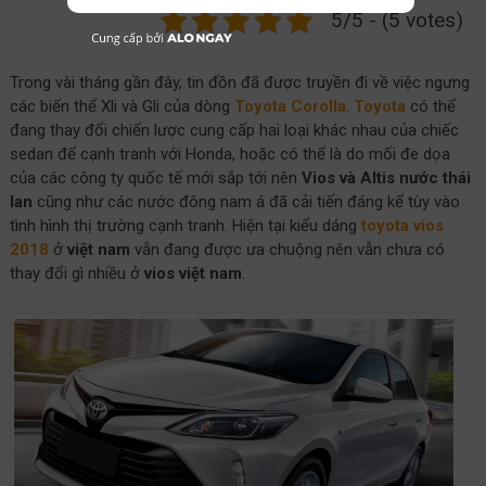
5/5 - (5 votes)
Trong vài tháng gần đây, tin đồn đã được truyền đi về việc ngưng
các biến thể Xli và Gli của dòng
Toyota Corolla
.
Toyota
có thể
đang thay đổi chiến lược cung cấp hai loại khác nhau của chiếc
sedan để cạnh tranh với Honda, hoặc có thể là do mối đe dọa
của các công ty quốc tế mới sắp tới nên
Vios và Altis nước thái
lan
cũng như các nước đông nam á đã cải tiến đáng kể tùy vào
tình hình thị trường cạnh tranh. Hiện tại kiểu dáng
toyota
vios
2018
ở
việt nam
vẫn đang được ưa chuộng nên vẫn chưa có
thay đổi gì nhiều ở
vios việt nam
.