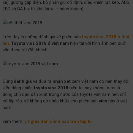
xe), gương gấp điện, bộ phận giữ cố định, điều khiển lực kéo, ABS,
EBD và BA hai túi khí (lái xe + hành khách).
Trên đây là những đánh giá về phiên bản
toyota vios 2018 ở thái
lan
.
Toyota vios 2018 ở việt nam
hiện tại với hình ảnh bên dưới
vẫn đang rất đắt khách.
Cùng
đánh giá
và đưa ra
nhận xét
xem việt nam có nên thay đổi
kiểu dáng chiếc
toyota vios 2018
hiện tại hay không. Vios là
dòng chủ đạo sản xuất trong nước của toyota việt nam nên chỉ
có lắp ráp. sẽ không có nhập khẩu cho phiên bản
vios
này ở việt
nam.
xem thêm:
ý nghĩa đèn cảnh báo trên táp lô