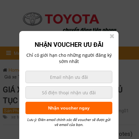
NHẬN VOUCHER ƯU ĐÃI
Menu
Chỉ có giới hạn cho những người đăng ký
sớm nhất
Home
Sản Phẩm
Giá xe Toyota Altis 2018 – Thủ tục mua trả góp xe?
GIÁ XE TOYOTA ALTIS 2018 – THỦ
TỤC MUA TRẢ GÓP XE?
Nhận voucher ngay
Sản Phẩm
Tin Tức
August 27, 2017
0
hailong01
xe toyota
Lưu ý: Điền email chính xác để voucher sẽ được gửi
về email của bạn.
5/5 - (2 votes)