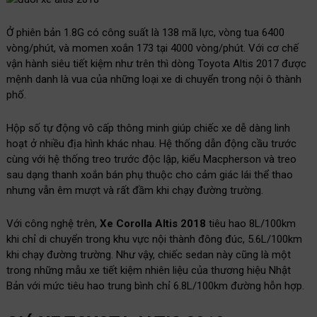
Ở phiên bản 1.8G có công suất là 138 mã lực, vòng tua 6400
vòng/phút, và momen xoắn 173 tại 4000 vòng/phút. Với cơ chế
vận hành siêu tiết kiệm như trên thì dòng Toyota Altis 2017 được
mệnh danh là vua của những loại xe di chuyển trong nội ô thành
phố.
Hộp số tự động vô cấp thông minh giúp chiếc xe dễ dàng linh
hoạt ở nhiều địa hình khác nhau. Hệ thống dẫn động cầu trước
cùng với hệ thống treo trước độc lập, kiểu Macpherson và treo
sau dạng thanh xoắn bán phụ thuộc cho cảm giác lái thể thao
nhưng vẫn êm mượt và rất đầm khi chạy đường trường.
Với công nghệ trên,
Xe Corolla
Altis 2018
tiêu hao 8L/100km
khi chỉ di chuyển trong khu vực nội thành đông đúc, 5.6L/100km
khi chạy đường trường. Như vậy, chiếc sedan này cũng là một
trong những mẫu xe tiết kiệm nhiên liệu của thương hiệu Nhật
Bản với mức tiêu hao trung bình chỉ 6.8L/100km đường hỗn hợp.