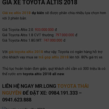
GIÁ XE TOYOTA ALTIS 2018
Giá xe altis 2018
dự kiến
sẽ được phân chia nhiều lựa chọn hơn
với 3 phiên bản.
Giá Toyota Altis 2.0:
933.000.000
đ
Giá Toyota Altis 1.8 CVT thường:
797.000.000
đ
Giá Toyota Altis 1.8G MT:
747.000.000
đ
Với
giá toyota altis 2018
như vậy. Toyota có ngân hàng hỗ trợ
cho khách vay mua xe
trả góp altis 2018
lên tới 80% giá trị xe.
Thủ tục hoàn toàn đơn giản, quý khách chỉ cần có 300 triệu là có
thể rước em
toyota altis 2018 all new
.
LIÊN HỆ NGAY MR.LONG
TOYOTA THÁI
NGUYÊN
ĐỂ ĐẶT XE: 0984.191.333 –
0941.623.888