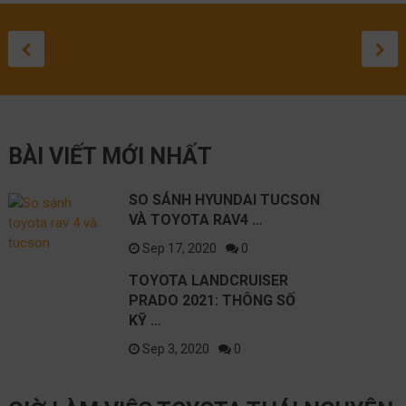
TOYOTA
ĐÁNH GIÁ
ĐÁNH GIÁ
TOYOTA
SỬA 
TO
SO SÁNH
LANDCRUISER
TOYOTA HIL
TOYOTA
CROSS 
LEXU
GR
HYUNDAI
PRADO 2021:
2020
COROLLA
2021: C
LỘ
ĐƯ
September 3, 20
August 27, 20
August 1, 2
May 10, 
April 
Apr
TUCSON VÀ
THÔNG SỐ KỸ
SUV CỠ
NH
September 17, 2020
TOYOTA
THUẬT NÀO
SẮP RA
BÀI VIẾT MỚI NHẤT
RAV4 2021
TỐT NHẤT?
TRÊN C
NISSAN
SO SÁNH HYUNDAI TUCSON
VÀ TOYOTA RAV4 …
Sep 17, 2020
0
TOYOTA LANDCRUISER
PRADO 2021: THÔNG SỐ
KỸ …
Sep 3, 2020
0