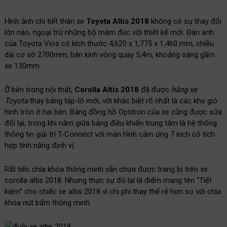
Hình ảnh chi tiết thân xe
Toyota Altis 2018
không có sự thay đổi
lớn nào, ngoại trừ những bộ mâm đúc với thiết kế mới. Đàn anh
của Toyota Vios có kích thước 4,620 x 1,775 x 1,460 mm, chiều
dài cơ sở 2700mm, bán kính vòng quay 5,4m, khoảng sáng gầm
xe 130mm.
Ở bên trong nội thất,
Corolla
Altis 2018
đã được
hãng xe
Toyota
thay bảng táp-lô mới, với khác biệt rõ nhất là các khe gió
hình tròn ở hai bên. Bảng đồng hồ Optitron của xe cũng được sửa
đổi lại, trong khi nằm giữa bảng điều khiển trung tâm là hệ thống
thông tin giải trí T-Connect với màn hình cảm ứng 7 inch có tích
hợp tính năng định vị.
Rất tiếc chìa khóa thông minh vẫn chưa được trang bị trên xe
corolla altis 2018. Nhưng thực sự đó lại là điểm mang tên “Tiết
kiệm” cho chiếc xe altis 2018 vì chi phí thay thế rẻ hơn so với chìa
khóa nút bấm thông minh.