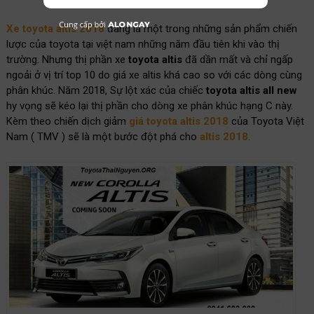
Xe toyota altis 2018
đang là một trong những sản phẩm chiến
lược của toyota tại việt nam những năm đầu tiên khi vào thị
trường. Nhưng thị phần xe
toyota altis
đã dần mất và chỉ ngấp
ngoải ở vị trí top 10 do giá xe altis khá cao so với các dòng cùng
phân khúc. Năm 2018, Sự lột xác của chiếc
toyota altis all new
hy vọng sẽ kéo lại thị phần cho dòng xe phân khúc hạng C này.
Kèm theo chiến dịch giảm
giá toyota altis 2018
của Toyota Việt
Nam ( TMV ) sẽ là một bước đột phá cho
altis 2018
.