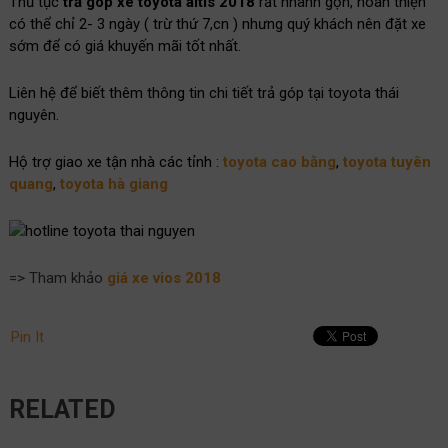
Thủ tục
trả góp xe toyota altis 2018
rất nhanh gọn, hoàn thiện
có thể chỉ 2- 3 ngày ( trừ thứ 7,cn ) nhưng quý khách nên đặt xe
sớm để có giá khuyến mãi tốt nhất.
Liên hệ để biết thêm thông tin chi tiết trả góp tại toyota thái
nguyên.
Hộ trợ giao xe tận nhà các tỉnh :
toyota cao bằng
,
toyota tuyên
quang
,
toyota hà giang
=> Tham khảo
giá xe vios 2018
Pin It
RELATED