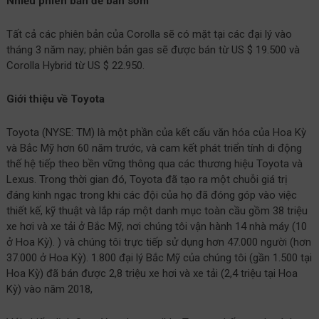
Nhiều phiên bản để bán sớm
Tất cả các phiên bản của Corolla sẽ có mặt tại các đại lý vào
tháng 3 năm nay; phiên bản gas sẽ được bán từ US $ 19.500 và
Corolla Hybrid từ US $ 22.950.
Giới thiệu về Toyota
Toyota (NYSE: TM) là một phần của kết cấu văn hóa của Hoa Kỳ
và Bắc Mỹ hơn 60 năm trước, và cam kết phát triển tính di động
thế hệ tiếp theo bền vững thông qua các thương hiệu Toyota và
Lexus. Trong thời gian đó, Toyota đã tạo ra một chuỗi giá trị
đáng kinh ngạc trong khi các đội của họ đã đóng góp vào việc
thiết kế, kỹ thuật và lắp ráp một danh mục toàn cầu gồm 38 triệu
xe hơi và xe tải ở Bắc Mỹ, nơi chúng tôi vận hành 14 nhà máy (10
ở Hoa Kỳ). ) và chúng tôi trực tiếp sử dụng hơn 47.000 người (hơn
37.000 ở Hoa Kỳ). 1.800 đại lý Bắc Mỹ của chúng tôi (gần 1.500 tại
Hoa Kỳ) đã bán được 2,8 triệu xe hơi và xe tải (2,4 triệu tại Hoa
Kỳ) vào năm 2018,