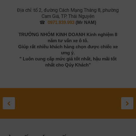
Địa chỉ: tổ 2, đường Cách Mạng Tháng 8, phường
Cam Giá, TP. Thái Nguyên
☎
0971.939.993
(Mr NAM)
TRƯỞNG NHÓM KINH DOANH
Kinh nghiệm 8
năm tư vấn xe ô tô.
Giúp rất nhiều khách hàng chọn được chiếc xe
ưng ý.
" Luôn cung cấp mức giá tốt nhất, hậu mãi tốt
nhất cho Qúy Khách"
TOYOTA
ĐÁNH GIÁ
ĐÁNH GIÁ
TOYOTA
SỬA 
TO
SO SÁNH
LANDCRUISER
TOYOTA HIL
TOYOTA
CROSS 
LEXU
GR
HYUNDAI
PRADO 2021:
2020
COROLLA
2021: C
LỘ
ĐƯ
September 3, 20
August 27, 20
August 1, 2
May 10, 
April 
Apr
TUCSON VÀ
THÔNG SỐ KỸ
SUV CỠ
NH
September 17, 2020
TOYOTA
THUẬT NÀO
SẮP RA