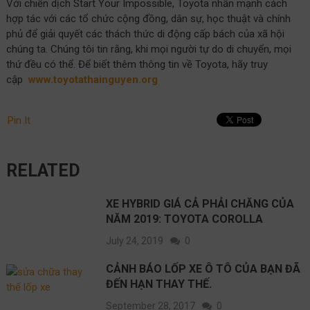
Với chiến dịch Start Your Impossible, Toyota nhấn mạnh cách
hợp tác với các tổ chức cộng đồng, dân sự, học thuật và chính
phủ để giải quyết các thách thức di động cấp bách của xã hội
chúng ta. Chúng tôi tin rằng, khi mọi người tự do di chuyển, mọi
thứ đều có thể. Để biết thêm thông tin về Toyota, hãy truy
cập
www.toyotathainguyen.org
Pin It
RELATED
XE HYBRID GIÁ CẢ PHẢI CHĂNG CỦA
NĂM 2019: TOYOTA COROLLA
July 24, 2019
0
CẢNH BÁO LỐP XE Ô TÔ CỦA BẠN ĐÃ
ĐẾN HẠN THAY THẾ.
September 28, 2017
0