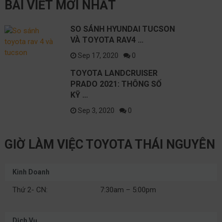
BÀI VIẾT MỚI NHẤT
RAV4 2021
TỐT NHẤT?
TRÊN C
NISSAN
SO SÁNH HYUNDAI TUCSON
VÀ TOYOTA RAV4 …
Sep 17, 2020
0
TOYOTA LANDCRUISER
PRADO 2021: THÔNG SỐ
KỸ …
Sep 3, 2020
0
GIỜ LÀM VIỆC TOYOTA THÁI NGUYÊN
Kinh Doanh
Thứ 2- CN:
7:30am – 5:00pm
Dịch Vụ