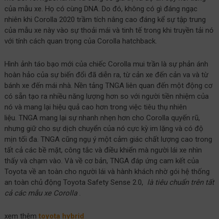
của mẫu xe. Họ có cùng DNA. Do đó, không có gì đáng ngạc
nhiên khi Corolla 2020 trầm tích nâng cao đáng kể sự tập trung
của mẫu xe này vào sự thoải mái và tinh tế trong khi truyền tải nó
với tính cách quan trọng của Corolla hatchback.
Hình ảnh táo bạo mới của chiếc Corolla mui trần là sự phản ánh
hoàn hảo của sự biến đổi đã diễn ra, từ cản xe đến cản va và từ
bánh xe đến mái nhà. Nền tảng TNGA liên quan đến một động cơ
có sẵn tạo ra nhiều năng lượng hơn so với người tiền nhiệm của
nó và mang lại hiệu quả cao hơn trong việc tiêu thụ nhiên
liệu. TNGA mang lại sự nhanh nhẹn hơn cho Corolla quyến rũ,
nhưng giữ cho sự dịch chuyển của nó cực kỳ im lặng và có độ
mịn tối đa. TNGA cũng ngụ ý một cảm giác chất lượng cao trong
tất cả các bề mặt, công tắc và điều khiển mà người lái xe nhìn
thấy và chạm vào. Và về cơ bản, TNGA đáp ứng cam kết của
Toyota về an toàn cho người lái và hành khách nhờ gói hệ thống
an toàn chủ động Toyota Safety Sense 2.0,
là tiêu chuẩn trên tất
cả các mẫu xe Corolla
.
xem thêm
toyota hybrid