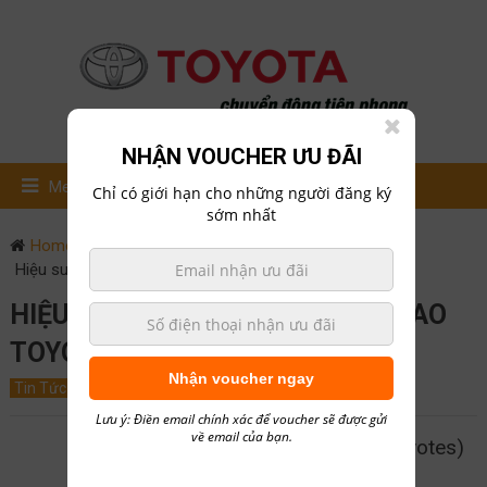
NHẬN VOUCHER ƯU ĐÃI
Menu
Chỉ có giới hạn cho những người đăng ký
sớm nhất
Home
Tin Tức
Hiệu suất và thiết kế nâng cao Toyota Corolla 2020 mới
HIỆU SUẤT VÀ THIẾT KẾ NÂNG CAO
TOYOTA COROLLA 2020 MỚI
Nhận voucher ngay
Tin Tức
March 1, 2019
0
hailong01
Lưu ý: Điền email chính xác để voucher sẽ được gửi
về email của bạn.
5/5 - (3 votes)