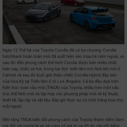
Ngày 12 Thế hệ của Toyota Corolla đã có ba chương: Corolla
hatchback hoàn toàn mới đã xuất hiện vào mùa hè năm ngoái, và
sau đó đến phong cách thể hình Corolla được bán nhiều nhất
hiện nay, chiếc xe hơi, trong hai đợt: triển lãm mô hình khí mới ở
Carmel và sau đó buổi giới thiệu chiếc Corolla Hybrid đầu tiên
của Hoa Kỳ tại Triển lãm ô tô Los Angeles. Cả ba đều dựa trên
Kiến trúc toàn cầu mới (TNGA) của Toyota, nhiều hơn một cấu
trúc thể hình mới và tập hợp các phương pháp mới về kỹ thuật,
thiết kế, lắp ráp và vật liệu. Bây giờ thực sự có một tràng hoa cho
mỗi người.
Nền tảng TNGA biến đổi phong cách của Toyota thành niềm đam
mê đối với người lái xe và củng cố giá trị và độ tin cậy nổi tiếng