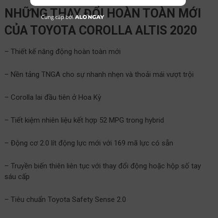
NHỮNG THAY ĐỔI HOÀN TOÀN MỚI
CỦA TOYOTA COROLLA ALTIS 2020
– Thiết kế năng động hoàn toàn mới
– Nền tảng TNGA cho sự nhanh nhẹn và thoải mái vượt trội
– Corolla lai đầu tiên ở Hoa Kỳ
– Tiết kiệm nhiên liệu kết hợp 52 MPG trong hybrid
– Động cơ 2.0 lít động lực mới với 169 mã lực có sẵn
– Truyền biến thiên liên tục với thay đổi động hoặc hộp số tay
sáu cấp
– Tiêu chuẩn Toyota Safety Sense 2.0