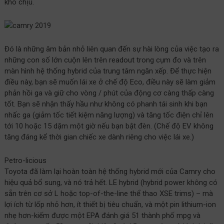
khó chịu.
Đó là những âm bản nhỏ liên quan đến sự hài lòng của việc tạo ra
những con số lớn cuộn lên trên readout trong cụm đo và trên
màn hình hệ thống hybrid của trung tâm ngăn xếp. Để thực hiện
điều này, bạn sẽ muốn lái xe ở chế độ Eco, điều này sẽ làm giảm
phản hồi ga và giữ cho vòng / phút của động cơ càng thấp càng
tốt. Bạn sẽ nhận thấy hầu như không có phanh tái sinh khi bạn
nhấc ga (giảm tốc tiết kiệm năng lượng) và tăng tốc điện chỉ lên
tới 10 hoặc 15 dặm một giờ nếu bạn bật đèn. (Chế độ EV không
tăng đáng kể thời gian chiếc xe dành riêng cho việc lái xe.)
Petro-licious
Toyota đã làm lại hoàn toàn hệ thống hybrid mới của Camry cho
hiệu quả bổ sung, và nó trả hết. LE hybrid (hybrid power không có
sẵn trên cơ sở L hoặc top-of-the-line thể thao XSE trims) – mà
lợi ích từ lốp nhỏ hơn, ít thiết bị tiêu chuẩn, và một pin lithium-ion
nhẹ hơn-kiếm được một EPA đánh giá 51 thành phố mpg và