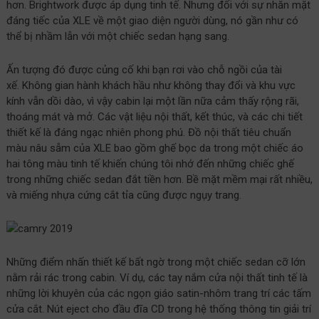
hơn. Brightwork được áp dụng tinh tế. Nhưng đối với sự nhăn mặt
đáng tiếc của XLE về một giao diện người dùng, nó gần như có
thể bị nhầm lẫn với một chiếc sedan hạng sang.
Ấn tượng đó được củng cố khi bạn rơi vào chỗ ngồi của tài
xế. Không gian hành khách hầu như không thay đổi và khu vực
kính vẫn dồi dào, vì vậy cabin lại một lần nữa cảm thấy rộng rãi,
thoáng mát và mở. Các vật liệu nội thất, kết thúc, và các chi tiết
thiết kế là đáng ngạc nhiên phong phú. Đồ nội thất tiêu chuẩn
màu nâu sẫm của XLE bao gồm ghế bọc da trong một chiếc áo
hai tông màu tinh tế khiến chúng tôi nhớ đến những chiếc ghế
trong những chiếc sedan đắt tiền hơn. Bề mặt mềm mại rất nhiều,
và miếng nhựa cứng cắt tỉa cũng được ngụy trang.
Những điểm nhấn thiết kế bất ngờ trong một chiếc sedan cỡ lớn
nằm rải rác trong cabin. Ví dụ, các tay nắm cửa nội thất tinh tế là
những lời khuyên của các ngọn giáo satin-nhôm trang trí các tấm
cửa cắt. Nút eject cho đầu đĩa CD trong hệ thống thông tin giải trí