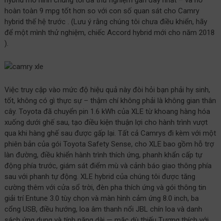
hybrid mô hình chúng tôi đã thử nghiệm gần đây nhất – và nó
hoàn toàn 9 mpg tốt hơn so với con số quan sát cho Camry
hybrid thế hệ trước . (Lưu ý rằng chúng tôi chưa điều khiển, hãy
để một mình thử nghiệm, chiếc Accord hybrid mới cho năm 2018
).
Việc truy cập vào mức độ hiệu quả này đòi hỏi bạn phải hy sinh,
tốt, không có gì thực sự – thậm chí không phải là không gian thân
cây. Toyota đã chuyển pin 1.6 kWh của XLE từ khoang hàng hóa
xuống dưới ghế sau, tạo điều kiện thuận lợi cho hành trình vượt
qua khi hàng ghế sau được gấp lại. Tất cả Camrys đi kèm với một
phiên bản của gói Toyota Safety Sense, cho XLE bao gồm hỗ trợ
làn đường, điều khiển hành trình thích ứng, phanh khẩn cấp tự
động phía trước, giám sát điểm mù và cảnh báo giao thông phía
sau với phanh tự động. XLE hybrid của chúng tôi được tăng
cường thêm với cửa sổ trời, đèn pha thích ứng và gói thông tin
giải trí Entune 3.0 tùy chọn và màn hình cảm ứng 8.0 inch, ba
cổng USB, điều hướng, loa âm thanh nổi JBL chín loa và danh
sách ứng dụng và tính năng dài — mặc dù thiếu Tương thích với