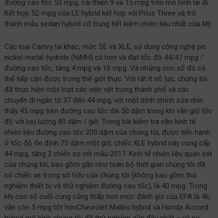
đường cao tốc 53 mpg, cải thiện 9 và 15 mpg trên mô hình lai đi.
Kết hợp 52-mpg của LE hybrid kết hợp với Prius Three và trở
thành mẫu sedan hybrid cỡ trung tiết kiệm nhiên liệu nhất của Mỹ.
Các loại Camry lai khác, mức SE và XLE, sử dụng công nghệ pin
nickel-metal-hydride (NiMH) cũ hơn và đạt tốc độ 44/47 mpg /
đường cao tốc, tăng 4 mpg và 10 mpg. Và những con số đó có
thể tiếp cận được trong thế giới thực. Với rất ít nỗ lực, chúng tôi
đã thực hiện một loạt các việc vặt trong thành phố và các
chuyến đi ngắn từ 37 đến 44 mpg, với một trình chỉnh sửa nhìn
thấy 45 mpg trên đường cao tốc dài 50 dặm trong khi vẫn giữ tốc
độ với lưu lượng 80 dặm / giờ. Trong bài kiểm tra nền kinh tế
nhiên liệu đường cao tốc 200 dặm của chúng tôi, được tiến hành
ở tốc độ ổn định 75 dặm một giờ, chiếc XLE hybrid này cung cấp
44 mpg, tăng 2 chiếc so với mẫu 2017. Kinh tế nhiên liệu quan sát
của chúng tôi, bao gồm gần như toàn bộ thời gian chúng tôi đã
có chiếc xe trong sở hữu của chúng tôi (không bao gồm thử
nghiệm thiết bị và thử nghiệm đường cao tốc), là 40 mpg. Trong
khi con số cuối cùng cũng thấp hơn mức đánh giá của EPA là 46,
vẫn còn 5 mpg tốt hơnChevrolet Malibu hybrid và Honda Accord