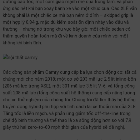
đường cao tốc, một cảm giác mạnh mẽ của trung tâm, và phản
ứng sắc nét khi bạn xoay bánh xe vào một khúc cua. Các XLE vẫn
không phải là một chiếc xe mà bạn ném ở đỉnh – skidpad grip là
một hợp lý 0,84 g, mặc dù kiểm soát ổn định nhảy vào đầu và
thường – nhưng nó trong khu vực bây giờ, một chiếc sedan có
thẩm quyền hoàn toàn mà đi về kinh doanh của mình với một
không khí bình tĩnh.
Các dòng sản phẩm Camry cung cấp ba lựa chọn động cơ, tất cả
chúng mới cho năm 2018: một cơ sở 203 mã lực 2,5 lít inline-bốn
(206 mã lực trong XSE); một 301 mã lực 3,5 lít V-6; và tổng công
suất 208 mã lực (tổng công suất hệ thống) cung cấp năng lượng
cho xe thử nghiệm của chúng tôi. Chúng tôi đã tìm thấy hệ thống
truyền động hybrid phù hợp với tính cách lái xe thoải mái của XLE.
Tăng tốc là liền mạch, và phản ứng giảm tốc off-the-line trong
chế độ bình thường và thể thao là xa sống động hơn so với 7,9
giây thứ hai zero-to-60 mph thời gian của hybrid sẽ đề nghị.