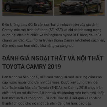
Điều không thay đổi là vẫn còn hai chi nhánh trên cây gia đình
Camry: các mô hình thể thao (SE, XSE) và chi nhánh sang trọng
được đại diện bởi chiếc xe thử nghiệm hybrid XLE hàng đầu của
chúng tôi. Các XLE mới là truyền thống Camry ratcheted cách lên,
đến mức cao hơn nhiều khả năng và sàng lọc.
ĐÁNH GIÁ NGOẠI THẤT VÀ NỘI THẤT
TOYOTA CAMRY 2019
Bên trong và bên ngoài, XLE mới mang lại một sự rung cảm cao
cấp nước ngoài cho Camry của yore. Được xây dựng trên Kiến
trúc Toàn cầu Mới của Toyota (TNGA), xe Camry 2018 chạy trên
chiều dài cơ sở dài hơn 2,0 inch và dài khoảng một inch rưỡi, thấp
hơn một inch và rộng hơn 3/4 inch. Các tỷ lệ kết quả và roofline
thanh lịch dốc cho nó một cái nhìn đáng kể hơn, cao cấp