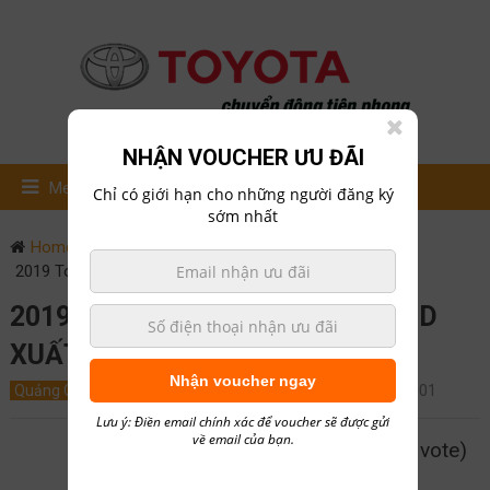
NHẬN VOUCHER ƯU ĐÃI
Menu
Chỉ có giới hạn cho những người đăng ký
sớm nhất
Home
Quảng Cáo
2019 Toyota Camry XLE Hybrid xuất xứ Mỹ
2019 TOYOTA CAMRY XLE HYBRID
XUẤT XỨ MỸ
Nhận voucher ngay
Quảng Cáo
Tin Tức
July 14, 2018
0
hailong01
Lưu ý: Điền email chính xác để voucher sẽ được gửi
về email của bạn.
5/5 - (1 vote)