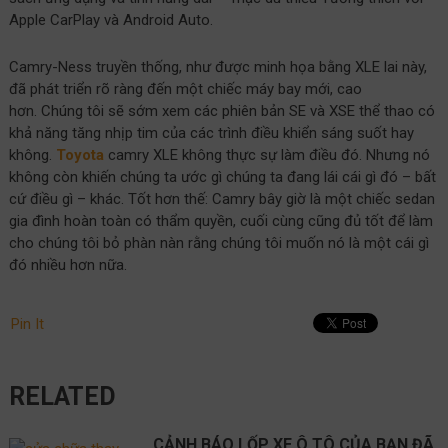
Apple CarPlay và Android Auto.
Camry-Ness truyền thống, như được minh họa bằng XLE lai này,
đã phát triển rõ ràng đến một chiếc máy bay mới, cao
hơn. Chúng tôi sẽ sớm xem các phiên bản SE và XSE thể thao có
khả năng tăng nhịp tim của các trình điều khiển sáng suốt hay
không.
Toyota
camry XLE không thực sự làm điều đó. Nhưng nó
không còn khiến chúng ta ước gì chúng ta đang lái cái gì đó – bất
cứ điều gì – khác. Tốt hơn thế: Camry bây giờ là một chiếc sedan
gia đình hoàn toàn có thẩm quyền, cuối cùng cũng đủ tốt để làm
cho chúng tôi bỏ phàn nàn rằng chúng tôi muốn nó là một cái gì
đó nhiều hơn nữa.
Pin It
RELATED
CẢNH BÁO LỐP XE Ô TÔ CỦA BẠN ĐÃ