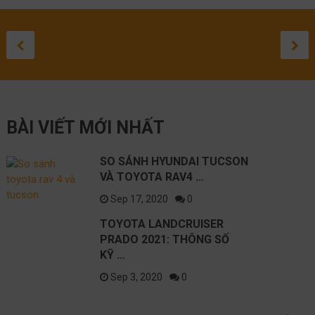
TOYOTA
ĐÁNH GIÁ
ĐÁNH GIÁ
TOYOTA
SỬA 
TO
SO SÁNH
LANDCRUISER
TOYOTA HIL
TOYOTA
CROSS 
LEXU
GR
HYUNDAI
PRADO 2021:
2020
COROLLA
2021: C
LỘ
ĐƯ
September 3, 20
August 27, 20
August 1, 2
May 10, 
April 
Apr
TUCSON VÀ
THÔNG SỐ KỸ
SUV CỠ
NH
September 17, 2020
TOYOTA
THUẬT NÀO
SẮP RA
BÀI VIẾT MỚI NHẤT
RAV4 2021
TỐT NHẤT?
TRÊN C
NISSAN
SO SÁNH HYUNDAI TUCSON
VÀ TOYOTA RAV4 …
Sep 17, 2020
0
TOYOTA LANDCRUISER
PRADO 2021: THÔNG SỐ
KỸ …
Sep 3, 2020
0