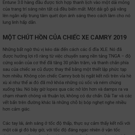
Entune 3.0 hàng đầu được tích hợp thanh lịch vào một dải mỏng
của trang trí sáng nên tất cả đều biến mất. Một dải gỗ giả văng
lên ngăn xếp trung tâm quét dọn ánh sáng theo cách làm cho nó
lung linh hấp dẫn.
MỘT CHÚT HỒN CỦA CHIẾC XE CAMRY 2019
Những bất ngờ thú vị kéo dài đến cách các ổ đĩa XLE. Nó đã
được hưởng lợi rõ ràng từ việc chuyển sang nền tảng TNGA – độ
cứng xoắn của cơ thể đã tăng 30 phần trăm, và thanh chắn phía
sau của chiếc xe cũ được thay thế bằng một thiết lập phức tạp
hơn nhiều. Không còn chiếc Camry bob bị ngắt kết nối trên vỉa hè
xù xì như thể ai đó đã mở khóa những cú sốc và ném chúng
xuống tàu. Nó bây giờ lopes qua các nở lớn hơn và damps ra va
chạm nhanh chóng và thuận lợi, không có dư chấn. Dải Tar và các
vết bẩn trên đường khác là những chỗ bị bóp nghẹt nghe nhiều
hơn cảm giác.
Các tay lái, ánh sáng ở tốc độ thấp, thực sự cảm thấy kết nối với
một cái gì đó bây giờ, với tốc độ đáng ngạc nhiên ở vận tốc