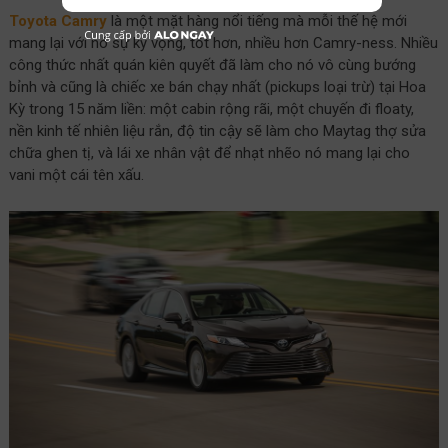
Toyota Camry
là một mặt hàng nổi tiếng mà mỗi thế hệ mới
mang lại với nó sự kỳ vọng, tốt hơn, nhiều hơn Camry-ness. Nhiều
công thức nhất quán kiên quyết đã làm cho nó vô cùng bướng
bỉnh và cũng là chiếc xe bán chạy nhất (pickups loại trừ) tại Hoa
Kỳ trong 15 năm liền: một cabin rộng rãi, một chuyến đi floaty,
nền kinh tế nhiên liệu rắn, độ tin cậy sẽ làm cho Maytag thợ sửa
chữa ghen tị, và lái xe nhân vật để nhạt nhẽo nó mang lại cho
vani một cái tên xấu.