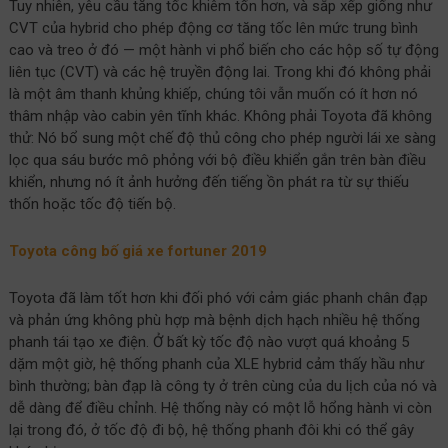
Tuy nhiên, yêu cầu tăng tốc khiêm tốn hơn, và sắp xếp giống như
CVT của hybrid cho phép động cơ tăng tốc lên mức trung bình
cao và treo ở đó — một hành vi phổ biến cho các hộp số tự động
liên tục (CVT) và các hệ truyền động lai. Trong khi đó không phải
là một âm thanh khủng khiếp, chúng tôi vẫn muốn có ít hơn nó
thâm nhập vào cabin yên tĩnh khác. Không phải Toyota đã không
thử: Nó bổ sung một chế độ thủ công cho phép người lái xe sàng
lọc qua sáu bước mô phỏng với bộ điều khiển gắn trên bàn điều
khiển, nhưng nó ít ảnh hưởng đến tiếng ồn phát ra từ sự thiếu
thốn hoặc tốc độ tiến bộ.
Toyota công bố giá xe fortuner 2019
Toyota đã làm tốt hơn khi đối phó với cảm giác phanh chân đạp
và phản ứng không phù hợp mà bệnh dịch hạch nhiều hệ thống
phanh tái tạo xe điện. Ở bất kỳ tốc độ nào vượt quá khoảng 5
dặm một giờ, hệ thống phanh của XLE hybrid cảm thấy hầu như
bình thường; bàn đạp là công ty ở trên cùng của du lịch của nó và
dễ dàng để điều chỉnh. Hệ thống này có một lỗ hổng hành vi còn
lại trong đó, ở tốc độ đi bộ, hệ thống phanh đôi khi có thể gây